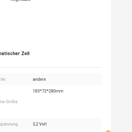
atischer Zell
tie:
andere
183*72*280mm
rie-Größe:
spannung:
3,2 Volt