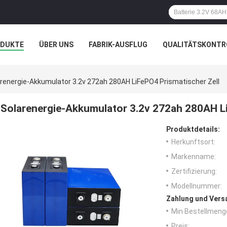
ODUKTE
ÜBER UNS
FABRIK-AUSFLUG
QUALITÄTSKONTR
N
FÄLLE
renergie-Akkumulator 3.2v 272ah 280AH LiFePO4 Prismatischer Zell
Solarenergie-Akkumulator 3.2v 272ah 280AH Li
Produktdetails:
Herkunftsort:
Markenname:
Zertifizierung:
Modellnummer:
Zahlung und Vers
Min Bestellmeng
Preis: