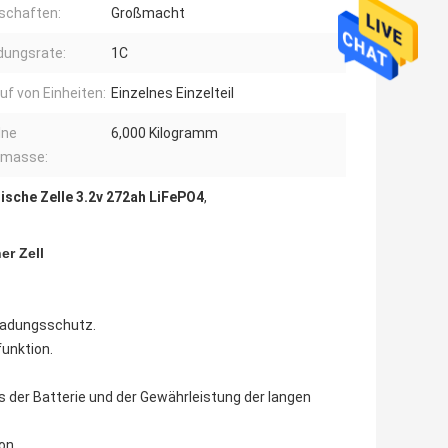
schaften:
Großmacht
dungsrate:
1C
uf von Einheiten:
Einzelnes Einzelteil
lne
6,000 Kilogramm
omasse:
ische Zelle 3.2v 272ah LiFePO4
,
er Zell
tladungsschutz.
unktion.
ns der Batterie und der Gewährleistung der langen
on.