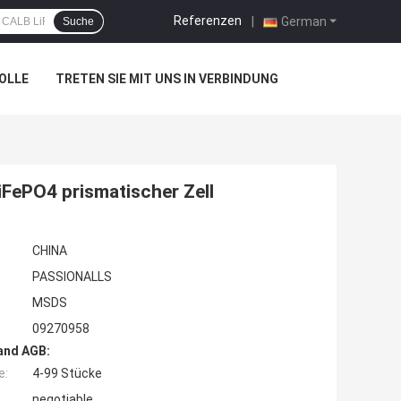
Referenzen
|
German
Suche
OLLE
TRETEN SIE MIT UNS IN VERBINDUNG
FePO4 prismatischer Zell
CHINA
PASSIONALLS
MSDS
09270958
and AGB:
e:
4-99 Stücke
negotiable