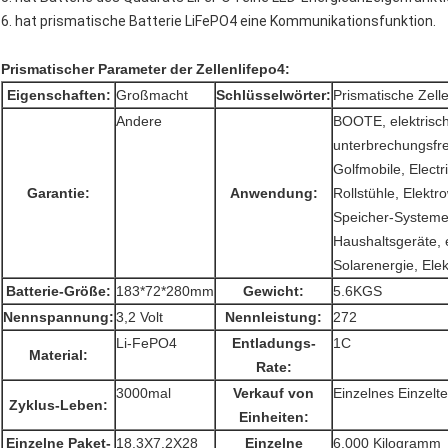
6. hat prismatische Batterie LiFePO4 eine Kommunikationsfunktion.
Prismatischer Parameter der Zellenlifepo4:
Eigenschaften:
Großmacht
Schlüsselwörter:
Prismatische Zel
Andere
BOOTE, elektrisch
unterbrechungsfr
Golfmobile, Elect
Garantie:
Anwendung:
Rollstühle, Elekt
Speicher-Systeme,
Haushaltsgeräte, 
Solarenergie, Elek
Batterie-Größe:
183*72*280mm
Gewicht:
5.6KGS
Nennspannung:
3,2 Volt
Nennleistung:
272
Li-FePO4
Entladungs-
1C
Material:
Rate:
3000mal
Verkauf von
Einzelnes Einzeltei
Zyklus-Leben:
Einheiten:
Einzelne Paket-
18.3X7.2X28
Einzelne
6,000 Kilogramm