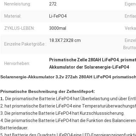
Nennleistung:
272
Eigen
Material:
Li-FePO4
Entla
ZYKLUS-LEBEN:
3000mal
Verka
18.3X7.2X28 cm
Einze
Einzelne Paketgröße :
Brutt
Prismatische Zelle 280AH LiFePO4
,
prismat
Hervorheben:
Akkumulator der Solarenergie-LiFePO4
Solarenergie-Akkumulator 3.2v 272ah 280AH LiFePO4 prismatisch
Prismatische Beschreibung der Zellenlifepo4:
1.
Die prismatische Batterie LiFePO4 hat Überbelastung und über En
2. hat prismatische Batterie LiFePO4 eine Temperaturüberwachungsf
3. Die prismatische Batterie LiFePO4 hat Kurzschlusssicherung.
4. Die prismatische Batterie LiFePO4 hat die Funktion des Balanciere
Batteriedauer.
5. hat Batterie des Quadrats LiFePO4 eine LED-Energieanzeigenfunkti