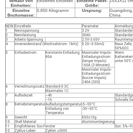
Verkauf von
Einzelnes Einzelteil
Einzelne Paket-
15X3X11 c
Einheiten:
Größe:
Einzelne
0,850 Kilogramm
Ursprung:
Guangdong,
Bruttomasse:
China
NEIN.
Einzelteile
Parameter
Anmerkun
1
Nennspannung
3.2V
Standarde
2
Nennleistung
30Ah
Standarde
3
Arbeits-Spannung
2.5V-3.65V
Raumtempe
4
Innenwiderstand (Wechselstrom. 1kHz)
0.20~0.50mΩ
Neue Zelle,
50%SOC
5
Entladestrom
Konstante Entladung:
Maximaler Impuls-
Wenn
80A
Entladungsstrom
Batteriete
(langer Impuls):
unter 50℃ 
160A (3 Minuten)
Maximaler Impuls-
Entladungsstrom
(kurzer Impuls):
240A (30S)
6
Verrechnungssatz
Standard-0.3C
Maximales 1C
7
Aufladezeit
~4h
Standardg
~1h
Schnelle G
8
Betriebstemperatur
Aufladungstemperatur
-5~55°C
Entladung von
-30~55°C
Temperatur
9
Gewicht
650±10g
10
Shell Material
Aluminiumlegierung
11
Empfohlenes Soc-Fenster
Soc: 5%~9
10
Zyklus-Leben
Zyklen ≥3000