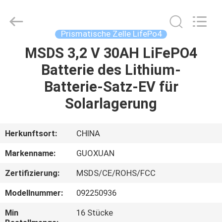
And
Export
Co.,
Ltd..
All
Prismatische Zelle LifePo4
Rights
Reserved.
Developed
MSDS 3,2 V 30AH LiFePO4
HAUS
by
ECER
Batterie des Lithium-
PRODUKTE
Batterie-Satz-EV für
Solarlagerung
ÜBER
UNS
Herkunftsort:
CHINA
Markenname:
GUOXUAN
FABRIK-
Zertifizierung:
MSDS/CE/ROHS/FCC
AUSFLUG
Modellnummer:
092250936
QUALITÄTSKONTROLLE
Min
16 Stücke