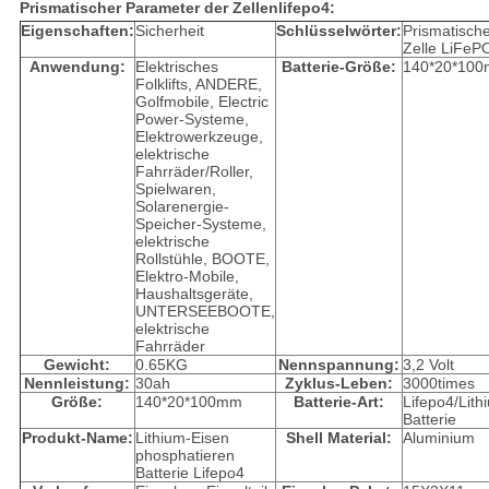
Prismatischer Parameter der Zellenlifepo4:
Eigenschaften:
Sicherheit
Schlüsselwörter:
Prismatisch
Zelle LiFeP
Anwendung:
Elektrisches
Batterie-Größe:
140*20*10
Folklifts, ANDERE,
Golfmobile, Electric
Power-Systeme,
Elektrowerkzeuge,
elektrische
Fahrräder/Roller,
Spielwaren,
Solarenergie-
Speicher-Systeme,
elektrische
Rollstühle, BOOTE,
Elektro-Mobile,
Haushaltsgeräte,
UNTERSEEBOOTE,
elektrische
Fahrräder
Gewicht:
0.65KG
Nennspannung:
3,2 Volt
Nennleistung:
30ah
Zyklus-Leben:
3000times
Größe:
140*20*100mm
Batterie-Art:
Lifepo4/Lith
Batterie
Produkt-Name:
Lithium-Eisen
Shell Material:
Aluminium
phosphatieren
Batterie Lifepo4