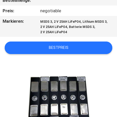
Bestellmenge:
TRETEN
Preis:
negotiable
SIE
Markieren:
,
,
,
MSDS 3
2 V 25AH LiFePO4
Lithium MSDS 3
,
,
2 V 25AH LiFePO4
Batterie MSDS 3
MIT
2 V 25AH LiFePO4
UNS
IN
BESTPREIS
VERBINDUNG
NACHRICHTEN
FÄLLE
SITEMAP