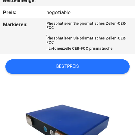
Bestellmenge:
TRETEN
Preis:
negotiable
SIE
Markieren:
Phosphatieren Sie prismatisches Zellen-CER-
FCC
MIT
,
Phosphatieren Sie prismatisches Zellen-CER-
UNS
FCC
,
Li-Ionenzelle CER-FCC prismatische
IN
VERBINDUNG
BESTPREIS
NACHRICHTEN
FÄLLE
SITEMAP