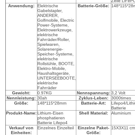
Zelle LiFeP
Anwendung:
Elektrische
Batterie-Größe:
148*115*2
Gabelstapler,
ANDERER,
Golfmobile, Electric
Power-Systeme,
Elektrowerkzeuge,
elektrische
Fahrräder/Roller,
Spielwaren,
Solarenergie-
Speicher-Systeme,
elektrische
Rollstühle, BOOTE,
Elektro-Mobile,
Haushaltsgeräte,
UNTERSEEBOOTE,
elektrische
Fahrräder
Gewicht:
0.97KG
Nennspannung:
3,2 Volt
Nennleistung:
30ah
Zyklus-Leben:
3000times
Größe:
148*115*28mm
Batterie-Art:
Lifepo4/Lith
Batterie
Produkt-Name:
Lithium-Eisen
Shell Material:
Aluminium
phosphatieren
Batterie Lifepo4
Verkauf von
Einzelnes Einzelteil
Einzelne Paket-
15X3X11 c
Einheiten:
Größe: