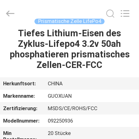
And
Export
Co.,
Ltd..
All
Prismatische Zelle LifePo4
Rights
Reserved.
Developed
Tiefes Lithium-Eisen des
HAUS
by
ECER
Zyklus-Lifepo4 3.2v 50ah
PRODUKTE
phosphatieren prismatisches
Zellen-CER-FCC
ÜBER
UNS
Herkunftsort:
CHINA
Markenname:
GUOXUAN
FABRIK-
Zertifizierung:
MSDS/CE/ROHS/FCC
AUSFLUG
Modellnummer:
092250936
QUALITÄTSKONTROLLE
Min
20 Stücke