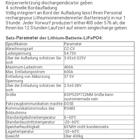
Körperverletzung dischargeindicator geben.
4. schnelle Bordaufladung
Völlig integriert an Bord der Aufladung lässt Ihren Personal
rechargeyour Lithiumionenendenreiter-Batteriesatz in nur 1
Stunde. Jeder Vorwurf produziert either400 oder 576 ah, die
Ihnen bis 12 Stunden Laufzeit auf einem singlecharge geben.
Satz-
Parameter
der Lithium-Batterie-LiFePO4
:
Spezifikation
Parameter
Abrechnungsart
CC-CV
Ladespannung
54.75V
Über der Aufladung schützen Sie
3.65±0.025V
sich
Maximum-Ladestrom
400A
Max. Entladungsstrom
600A
Entladung von Abkürzung
37.5V
Spannung
Über der Entladung schützen Sie
2.5±0.08V
sich
Größe
835*525*722MM Größe kann
customermade sein
Fahrzeugkommunikation machte
DOSE
Kommunikationsmodus des
RS485
Bildschirms
Standardgebührentemperatur
0~50℃
Standardaustrittstemperatur
-20~60℃
Speicherfeuchtigkeit
65%RH nicht kondensierte
Lagertemperatur
-20~60℃
Gewicht
Über 430kg