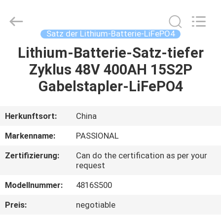
And
Export
Co.,
Ltd..
All
Satz der Lithium-Batterie-LiFePO4
Rights
Reserved.
Developed
Lithium-Batterie-Satz-tiefer
HAUS
by
ECER
Zyklus 48V 400AH 15S2P
PRODUKTE
Gabelstapler-LiFePO4
ÜBER
Herkunftsort:
China
UNS
Markenname:
PASSIONAL
Zertifizierung:
Can do the certification as per your
FABRIK-
request
AUSFLUG
Modellnummer:
4816S500
Preis:
negotiable
QUALITÄTSKONTROLLE