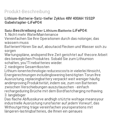
PRIVACY
Produkt-Beschreibung
POLICY
Lithium-Batterie-Satz-tiefer Zyklus 48V 400AH 15S2P
Gabelstapler-LiFePO4
Satz-
Beschreibung
der Lithium-Batterie-
LiFePO4:
1.
Nicht mehr WaterMaintenance
Vereinfachen Sie Ihre Operationen durch das nolonger, das
wässern muss
Batterien! Hören Sie auf, aboutacid Flecken und Wasser sich zu
sorgen
Wartungspläne, andspend Ihre Zeit gerichtet auf thecore Arbeit
des beweglichen Produktes. Sobald Sie zum Lithiumion
schalten, you'Tl nebatteries wieder.
2. niedrigere Gesamtkosten
Lithium-Ionentechnologie reducescosts in vielerlei Hinsicht,
Energierechnungen includinglowering benötigten Torun Ihre
Ausrüstung, replacingbattery verpackt weit weniger häufig
andimproving Produktivität, indem sie, zum von Batterien
zwischen Verschiebungen auszutauschen - einfach
rechargeduring Brüche mit dem Bordfastcharging nothaving.
3. langlebiger
Das flache Abflusskurve andhigh stützte woltage meansyour
industrielle Ausrüstung runsfaster auf jedem Vorwurf, das
Withoutgetting träge vereinfachen youroperations mit
längeren-lastingbatteries, die Ihnen ein genaues