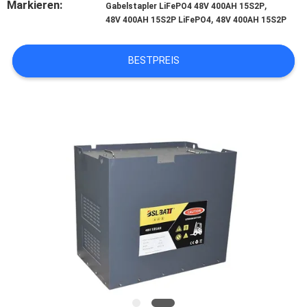
Markieren:
,
Gabelstapler LiFePO4 48V 400AH 15S2P
,
48V 400AH 15S2P LiFePO4
48V 400AH 15S2P
TRETEN
SIE
BESTPREIS
MIT
UNS
IN
VERBINDUNG
NACHRICHTEN
FÄLLE
SITEMAP