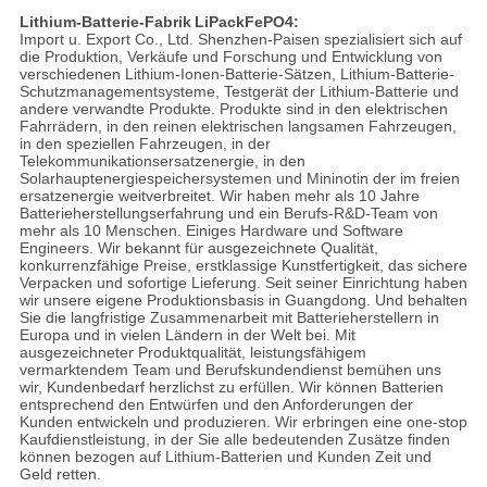
Lithium-Batterie-
Fabrik
LiPackFePO4
:
Import u. Export Co., Ltd. Shenzhen-Paisen spezialisiert sich auf
die Produktion, Verkäufe und Forschung und Entwicklung von
verschiedenen Lithium-Ionen-Batterie-Sätzen, Lithium-Batterie-
Schutzmanagementsysteme, Testgerät der Lithium-Batterie und
andere verwandte Produkte. Produkte sind in den elektrischen
Fahrrädern, in den reinen elektrischen langsamen Fahrzeugen,
in den speziellen Fahrzeugen, in der
Telekommunikationsersatzenergie, in den
Solarhauptenergiespeichersystemen und Mininotin der im freien
ersatzenergie weitverbreitet. Wir haben mehr als 10 Jahre
Batterieherstellungserfahrung und ein Berufs-R&D-Team von
mehr als 10 Menschen. Einiges Hardware und Software
Engineers. Wir bekannt für ausgezeichnete Qualität,
konkurrenzfähige Preise, erstklassige Kunstfertigkeit, das sichere
Verpacken und sofortige Lieferung. Seit seiner Einrichtung haben
wir unsere eigene Produktionsbasis in Guangdong. Und behalten
Sie die langfristige Zusammenarbeit mit Batterieherstellern in
Europa und in vielen Ländern in der Welt bei. Mit
ausgezeichneter Produktqualität, leistungsfähigem
vermarktendem Team und Berufskundendienst bemühen uns
wir, Kundenbedarf herzlichst zu erfüllen. Wir können Batterien
entsprechend den Entwürfen und den Anforderungen der
Kunden entwickeln und produzieren. Wir erbringen eine one-stop
Kaufdienstleistung, in der Sie alle bedeutenden Zusätze finden
können bezogen auf Lithium-Batterien und Kunden Zeit und
Geld retten.