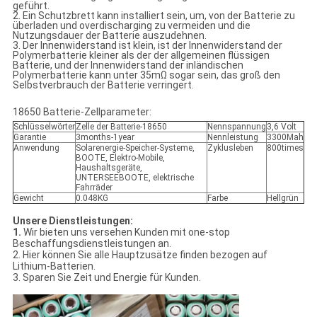
geführt.
2. Ein Schutzbrett kann installiert sein, um, von der Batterie zu
überladen und overdischarging zu vermeiden und die
Nutzungsdauer der Batterie auszudehnen.
3. Der Innenwiderstand ist klein, ist der Innenwiderstand der
Polymerbatterie kleiner als der der allgemeinen flüssigen
Batterie, und der Innenwiderstand der inländischen
Polymerbatterie kann unter 35mΩ sogar sein, das groß den
Selbstverbrauch der Batterie verringert.
18650 Batterie-Zellparameter:
Schlüsselwörter
Zelle der Batterie-18650
Nennspannung
3,6 Volt
Garantie
3months-1year
Nennleistung
3300Mah
Anwendung
Solarenergie-Speicher-Systeme,
Zyklusleben
800times
BOOTE, Elektro-Mobile,
Haushaltsgeräte,
UNTERSEEBOOTE, elektrische
Fahrräder
Gewicht
0.048KG
Farbe
Hellgrün
Unsere Dienstleistungen:
1.
Wir bieten uns versehen Kunden mit one-stop
Beschaffungsdienstleistungen an.
2. Hier können Sie alle Hauptzusätze finden bezogen auf
Lithium-Batterien.
3. Sparen Sie Zeit und Energie für Kunden.