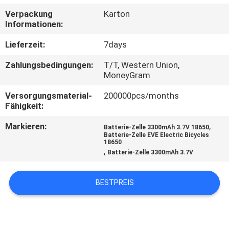
Verpackung
Karton
TRETEN
Informationen:
SIE
Lieferzeit:
7days
MIT
Zahlungsbedingungen:
T/T, Western Union,
UNS
MoneyGram
IN
Versorgungsmaterial-
200000pcs/months
Fähigkeit:
VERBINDUNG
Markieren:
,
Batterie-Zelle 3300mAh 3.7V 18650
Batterie-Zelle EVE Electric Bicycles
NACHRICHTEN
18650
,
Batterie-Zelle 3300mAh 3.7V
FÄLLE
BESTPREIS
SITEMAP