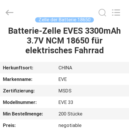
And
Export
Co.,
Ltd..
All
Zelle der Batterie 18650
Rights
Reserved.
Batterie-Zelle EVES 3300mAh
HAUS
Developed
by
ECER
3.7V NCM 18650 für
PRODUKTE
elektrisches Fahrrad
ÜBER
Herkunftsort:
CHINA
UNS
Markenname:
EVE
Zertifizierung:
MSDS
FABRIK-
Modellnummer:
EVE 33
AUSFLUG
Min Bestellmenge:
200 Stücke
QUALITÄTSKONTROLLE
Preis:
negotiable