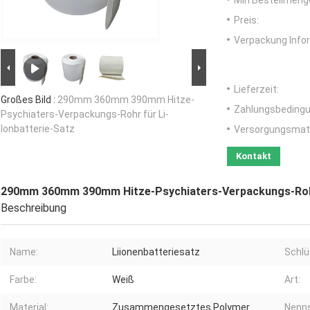
Min Bestellmeng
Preis:
Verpackung Info
Lieferzeit:
Großes Bild :
290mm 360mm 390mm Hitze-
Zahlungsbedingu
Psychiaters-Verpackungs-Rohr für Li-
Ionbatterie-Satz
Versorgungsmater
Kontakt
290mm 360mm 390mm Hitze-Psychiaters-Verpackungs-Rohr 
Beschreibung
Name:
Liionenbatteriesatz
Schlü
Farbe:
Weiß
Art:
Material:
Zusammengesetztes Polymer
Nenn