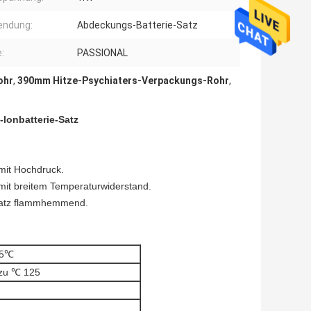
endung:
Abdeckungs-Batterie-Satz
:
PASSIONAL
ohr
,
390mm Hitze-Psychiaters-Verpackungs-Rohr
,
Ionbatterie-Satz
mit Hochdruck.
it breitem Temperaturwiderstand.
satz flammhemmend.
25℃
zu ℃ 125