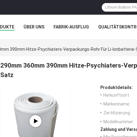
ODUKTE
ÜBER UNS
FABRIK-AUSFLUG
QUALITÄTSKONTR
N
FÄLLE
m 390mm Hitze-Psychiaters-Verpackungs-Rohr Für Li-Ionbatterie-
290mm 360mm 390mm Hitze-Psychiaters-Verpac
Satz
Produktdetails:
Herkunftsort:
Markenname:
Zertifizierung:
Modellnummer:
Zahlung und Vers