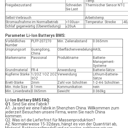
Temp.
Freigabezustand
Schneiden
Thermischer Sensor NTC
Sie Last
Selbst-Verbrauch
Arbeitstemp.
Stromaufnahme im Normalbetrieb
<100ua>
Temperatur. Strecke
-4
Schlaf gegenwärtig (Überentladung)
≤20uA
Parameter Li-Ion Batterys BMS:
Vorbildliches
PLFP-207270
Min. Zeilenabstand
0.065mm
Number
Ursprungsort
Guangdong,
Oberflächenveredelung
HASL
China
Markenname
Passional
Produktname
Batterie-
Management-
Systeme
Grundmaterial
FR-4
Anwendung
Batterie-Sätze
Kupferne Stärke
1/2OZ 1OZ 2OZ
Verwendung
Lithium-Batterie-
3OZ
Sätze
Brett-Stärke
2mm
Zahl von Schichten
1-2-4-6 Schichten
Min. Hole Size
0.1mm
Kommunikation
nein
Min. Linienbreite
0.065mm
Gewicht
0.060kg
Li-Ion Battery BMS FAQ:
Q1.
Sind Sie eine Fabrik?
A1: Ja sind wir eine Fabrik in Shenzhen China. Willkommen zum
jederzeit Besuchen unsere Firma, wenn Sie nach China
kommen.
Q2. Was ist die Lieferfrist für Massenproduktion?
A2: Normalerweise 15-32days, hängt es von der Quantität ab,