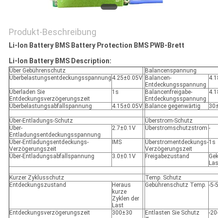
PRIVACY
POLICY
Produkt-Beschreibung
Li-Ion Battery BMS Battery Protection BMS PWB-Brett
Li-Ion Battery BMS Description:
Über Gebührenschutz
Balancenspannung
Überbelastungsentdeckungsspannung
4.25±0.05V
Balancen-
4.
Entdeckungsspannung
Überladen Sie
1s
Balancenfreigabe-
4.
Entdeckungsverzögerungszeit
Entdeckungsspannung
Überbelastungsabfallspannung
4.15±0.05V
Balance gegenwärtig
30
Über-Entladungs-Schutz
Überstrom-Schutz
Über-
2.7±0.1V
Überstromschutzstrom
-
Entladungsentdeckungsspannung
Über-Entladungsentdeckungs-
IMS
Überstromentdeckungs-
1s
Verzögerungszeit
Verzögerungszeit
Über-Entladungsabfallspannung
3.0±0.1V
Freigabezustand
Gek
Las
Kurzer Zyklusschutz
Temp. Schutz
Entdeckungszustand
Heraus
Gebührenschutz Temp.
-5-
kurze
Zyklen der
Last
Entdeckungsverzögerungszeit
300±30
Entlasten Sie Schutz
-20