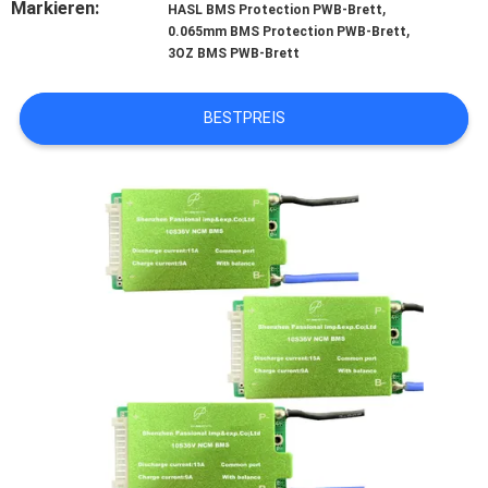
Markieren:
,
HASL BMS Protection PWB-Brett
,
0.065mm BMS Protection PWB-Brett
TRETEN
3OZ BMS PWB-Brett
SIE
MIT
BESTPREIS
UNS
IN
VERBINDUNG
NACHRICHTEN
FÄLLE
SITEMAP