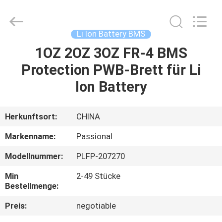
Import
And
Export
Co.,
Ltd..
Li Ion Battery BMS
All
Rights
Reserved.
1OZ 2OZ 3OZ FR-4 BMS
HAUS
Developed
by
Protection PWB-Brett für Li
ECER
PRODUKTE
Ion Battery
ÜBER
Herkunftsort:
CHINA
UNS
Markenname:
Passional
Modellnummer:
PLFP-207270
FABRIK-
Min
2-49 Stücke
AUSFLUG
Bestellmenge:
Preis:
negotiable
QUALITÄTSKONTROLLE