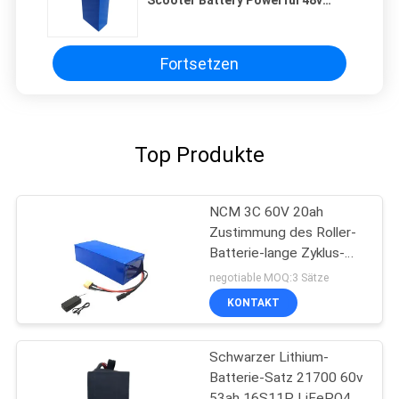
Scooter Battery Powerful 48v
30ah
Fortsetzen
Top Produkte
NCM 3C 60V 20ah
Zustimmung des Roller-
Batterie-lange Zyklus-
Leben-ROHS
negotiable MOQ:3 Sätze
KONTAKT
Schwarzer Lithium-
Batterie-Satz 21700 60v
53ah 16S11P LiFePO4