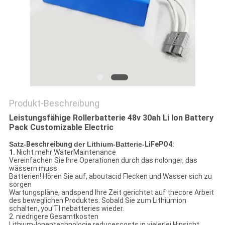
PRIVACY
POLICY
Produkt-Beschreibung
Leistungsfähige Rollerbatterie 48v 30ah Li Ion Battery
Pack Customizable Electric
Satz-
Beschreibung
der Lithium-Batterie-
LiFePO4:
1.
Nicht mehr WaterMaintenance
Vereinfachen Sie Ihre Operationen durch das nolonger, das
wässern muss
Batterien! Hören Sie auf, aboutacid Flecken und Wasser sich zu
sorgen
Wartungspläne, andspend Ihre Zeit gerichtet auf thecore Arbeit
des beweglichen Produktes. Sobald Sie zum Lithiumion
schalten, you'Tl nebatteries wieder.
2. niedrigere Gesamtkosten
Lithium-Ionentechnologie reducescosts in vielerlei Hinsicht,