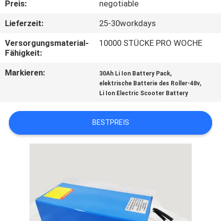
Preis:
negotiable
TRETEN
Lieferzeit:
25-30workdays
SIE
Versorgungsmaterial-
10000 STÜCKE PRO WOCHE
MIT
Fähigkeit:
UNS
Markieren:
,
30Ah Li Ion Battery Pack
,
elektrische Batterie des Roller-48v
IN
Li Ion Electric Scooter Battery
VERBINDUNG
BESTPREIS
NACHRICHTEN
FÄLLE
SITEMAP