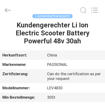
And
Export
Co.,
Ltd..
All
Liionenbatteriesatz
Rights
Reserved.
Kundengerechter Li Ion
HAUS
Developed
by
ECER
Electric Scooter Battery
PRODUKTE
Powerful 48v 30ah
ÜBER
Herkunftsort:
China
UNS
Markenname:
PASSIONAL
Zertifizierung:
Can do the certification as per
FABRIK-
your request
AUSFLUG
Modellnummer:
LEV4830
Min Bestellmenge:
30St
QUALITÄTSKONTROLLE