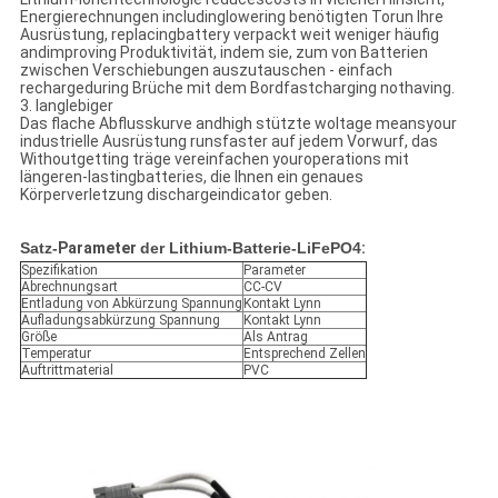
Energierechnungen includinglowering benötigten Torun Ihre
Ausrüstung, replacingbattery verpackt weit weniger häufig
andimproving Produktivität, indem sie, zum von Batterien
zwischen Verschiebungen auszutauschen - einfach
rechargeduring Brüche mit dem Bordfastcharging nothaving.
3. langlebiger
Das flache Abflusskurve andhigh stützte woltage meansyour
industrielle Ausrüstung runsfaster auf jedem Vorwurf, das
Withoutgetting träge vereinfachen youroperations mit
längeren-lastingbatteries, die Ihnen ein genaues
Körperverletzung dischargeindicator geben.
Satz-
Parameter
der Lithium-Batterie-LiFePO4
:
Spezifikation
Parameter
Abrechnungsart
CC-CV
Entladung von Abkürzung Spannung
Kontakt Lynn
Aufladungsabkürzung Spannung
Kontakt Lynn
Größe
Als Antrag
Temperatur
Entsprechend Zellen
Auftrittmaterial
PVC