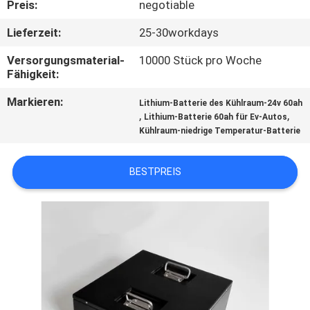
Preis:
negotiable
TRETEN
Lieferzeit:
25-30workdays
SIE
Versorgungsmaterial-
10000 Stück pro Woche
MIT
Fähigkeit:
UNS
Markieren:
Lithium-Batterie des Kühlraum-24v 60ah
,
,
Lithium-Batterie 60ah für Ev-Autos
IN
Kühlraum-niedrige Temperatur-Batterie
VERBINDUNG
BESTPREIS
NACHRICHTEN
FÄLLE
SITEMAP