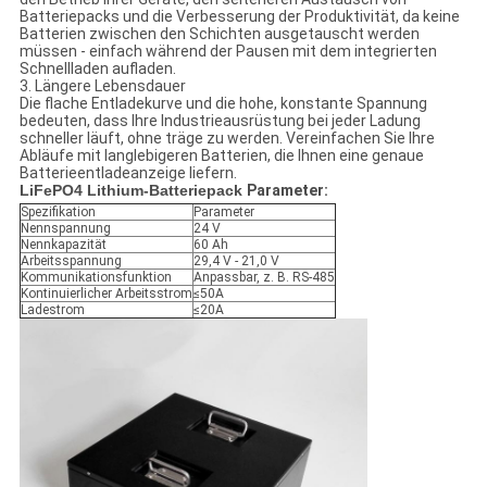
Batteriepacks und die Verbesserung der Produktivität, da keine
Batterien zwischen den Schichten ausgetauscht werden
müssen - einfach während der Pausen mit dem integrierten
Schnellladen aufladen.
3. Längere Lebensdauer
Die flache Entladekurve und die hohe, konstante Spannung
bedeuten, dass Ihre Industrieausrüstung bei jeder Ladung
schneller läuft, ohne träge zu werden. Vereinfachen Sie Ihre
Abläufe mit langlebigeren Batterien, die Ihnen eine genaue
Batterieentladeanzeige liefern.
LiFePO4 Lithium-Batteriepack
Parameter:
Spezifikation
Parameter
Nennspannung
24 V
Nennkapazität
60 Ah
Arbeitsspannung
29,4 V - 21,0 V
Kommunikationsfunktion
Anpassbar, z. B. RS-485
Kontinuierlicher Arbeitsstrom
≤50A
Ladestrom
≤20A