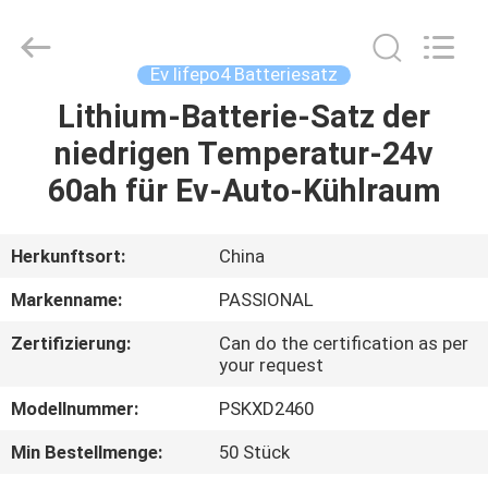
And
Export
Co.,
Ltd..
All
Ev lifepo4 Batteriesatz
Rights
Reserved.
Developed
Lithium-Batterie-Satz der
HAUS
by
ECER
niedrigen Temperatur-24v
PRODUKTE
60ah für Ev-Auto-Kühlraum
ÜBER
Herkunftsort:
China
UNS
Markenname:
PASSIONAL
Zertifizierung:
Can do the certification as per
FABRIK-
your request
AUSFLUG
Modellnummer:
PSKXD2460
Min Bestellmenge:
50 Stück
QUALITÄTSKONTROLLE