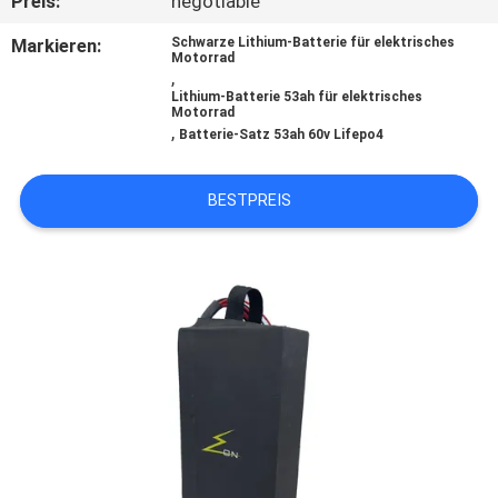
Preis:
negotiable
TRETEN
Markieren:
Schwarze Lithium-Batterie für elektrisches
Motorrad
,
SIE
Lithium-Batterie 53ah für elektrisches
Motorrad
MIT
,
Batterie-Satz 53ah 60v Lifepo4
UNS
IN
BESTPREIS
VERBINDUNG
NACHRICHTEN
FÄLLE
SITEMAP