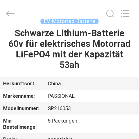
Import
And
Export
Co.,
Ltd..
EV-Motorrad-Batterie
All
Rights
Reserved.
Schwarze Lithium-Batterie
HAUS
Developed
by
60v für elektrisches Motorrad
ECER
PRODUKTE
LiFePO4 mit der Kapazität
53ah
ÜBER
UNS
Herkunftsort:
China
Markenname:
PASSIONAL
FABRIK-
Modellnummer:
SP216053
AUSFLUG
Min
5 Packungen
Bestellmenge:
QUALITÄTSKONTROLLE