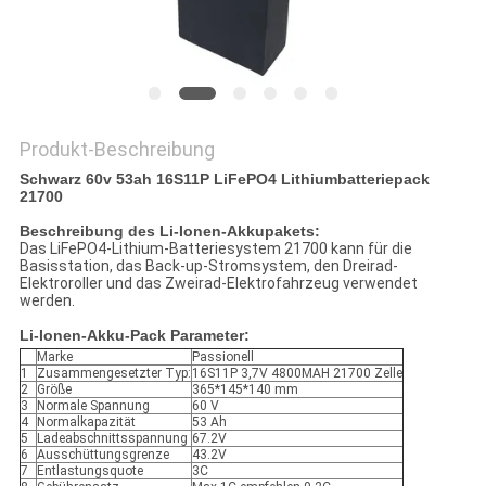
PRIVACY
POLICY
Produkt-Beschreibung
Schwarz 60v 53ah 16S11P LiFePO4 Lithiumbatteriepack
21700
Beschreibung des Li-Ionen-Akkupakets:
Das LiFePO4-Lithium-Batteriesystem 21700 kann für die
Basisstation, das Back-up-Stromsystem, den Dreirad-
Elektroroller und das Zweirad-Elektrofahrzeug verwendet
werden.
Li-Ionen-Akku-Pack Parameter:
Marke
Passionell
1
Zusammengesetzter Typ:
16S11P 3,7V 4800MAH 21700 Zelle
2
Größe
365*145*140 mm
3
Normale Spannung
60 V
4
Normalkapazität
53 Ah
5
Ladeabschnittsspannung
67.2V
6
Ausschüttungsgrenze
43.2V
7
Entlastungsquote
3C