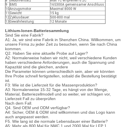
8
Gebührensatz
Max 1C empfehlen 0.2C
9
BMS
16S300A gemeinsamer Anschluss
10
Anzugsmotor
Maximal 8000 W
11
Gewicht
15 kg
12
Zyklusdauer:
500-800 mal
13
Gewährleistung:
12 Monate
Lithium-Ionen-Batteriesammlung
Sind Sie eine Fabrik?
A1: Ja, wir sind eine Fabrik in Shenzhen China. Willkommen, um
unsere Firma zu jeder Zeit zu besuchen, wenn Sie nach China
kommen.
Q2. Haben Sie eine aktuelle Probe auf Lager?
A2: Normalerweise haben wir nicht, weil verschiedene Kunden
haben verschiedene Anforderungen, auch die Spannung und
Kapazität sind die gleichen, andere
Die Parameter können unterschiedlich sein, aber wir könnten
Ihre Probe schnell fertigstellen, sobald die Bestellung bestätigt
ist.
F3: Wie ist die Lieferzeit für die Massenproduktion?
A3: Normalerweise 15-32 Tage, es hängt von der Menge,
Material, Batteriezellmodell und so weiter, wir schlagen vor,
Lieferzeit Fall zu überprüfen
Nach dem Fall.
Q4. Sind OEM und ODM verfügbar?
A4: Sicher, OEM & ODM sind willkommen und das Logo kann
auch angepasst werden.
F5. Wie lang ist die normale Lebensdauer einer Batterie?
A5: Mehr als 800 Mal für NMC 1 und 2000 Mal für LFP 1.