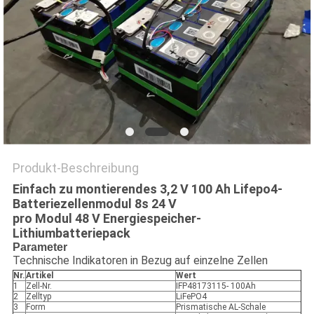
PRIVACY
POLICY
Produkt-Beschreibung
Einfach zu montierendes 3,2 V 100 Ah Lifepo4-
Batteriezellenmodul 8s 24 V
pro Modul 48 V Energiespeicher-
Lithiumbatteriepack
Parameter
Technische Indikatoren in Bezug auf einzelne Zellen
Nr.
Artikel
Wert
1
Zell-Nr.
IFP48173115- 100Ah
2
Zelltyp
LiFePO4
3
Form
Prismatische AL-Schale