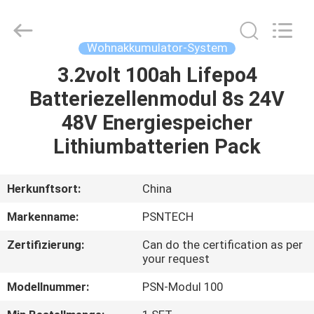
Export
Co.,
Ltd..
All
Rights
Wohnakkumulator-System
Reserved.
Developed
3.2volt 100ah Lifepo4
HAUS
by
ECER
Batteriezellenmodul 8s 24V
PRODUKTE
48V Energiespeicher
Lithiumbatterien Pack
ÜBER
UNS
Herkunftsort:
China
Markenname:
PSNTECH
FABRIK-
Zertifizierung:
Can do the certification as per
AUSFLUG
your request
Modellnummer:
PSN-Modul 100
QUALITÄTSKONTROLLE