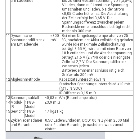
am Ladeende
bis zu einer Gesamtspannung von (3,5*N)
V laden, dann auf konstante Spannung
umschalten und laden, bis der Strom
≤0,05 C oder höher ist. Die Abschaltung
der Zelle erfolgt bei 3,65 V. Die
Spannungsdifferenz zwischen jedem
Batterieklemmenanschluss beträgt nicht
mehr als 300 mV.
11
Dynamische
≤300
Bei einer Umgebungstemperatur von 25
Spannungsdifferenz
mV
°C, nachdem der Akku vollständig geladen
am Entladeende
wurde (die maximale Zellabschaltung
beträgt 3,65 V), wird er mit einer Rate von
10 h entladen, und die Abschaltspannung
beträgt 21,6 V (2,7*N) oder die niedrigste
Zelle ist 2,7 V. Die Spannungsdifferenz
zwischen jedem
Batterieklemmenanschluss ist gleich.
Größer als 300 mV
12
Abgleichmethode
Kapazitätsunterschied≤1 %
Statischer Spannungsunterschied ≤10 mV
(@15 % SOC)
IR-Differenz≤0,15 m Ω
13
Spannungsabfall
≤0,03 mV/h (Raumtemperatur)
14
Modul-
1P8S-
≤3,9 m Ω
IR
Modul
15
Gewicht
1P8S-
17 kg±1 kg
Modul
16
Zyklenlebensdauer
0,5C Laden/Entladen, DOD100 % Zyklen 2500 Mal
und Garantie
oder 2 Jahre Garantie, je nachdem, was zuerst
eintritt.