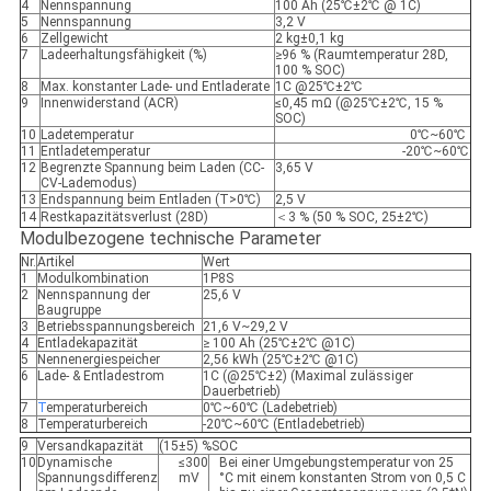
4
Nennspannung
100 Ah (25℃±2℃ @ 1C)
5
Nennspannung
3,2 V
6
Zellgewicht
2 kg±0,1 kg
7
Ladeerhaltungsfähigkeit (%)
≥96 % (Raumtemperatur 28D,
100 % SOC)
8
Max. konstanter Lade- und Entladerate
1C @25℃±2℃
9
Innenwiderstand (ACR)
≤0,45 mΩ (@25℃±2℃, 15 %
SOC)
10
Ladetemperatur
0℃~60℃
11
Entladetemperatur
-20℃~60℃
12
Begrenzte Spannung beim Laden (CC-
3,65 V
CV-Lademodus)
13
Endspannung beim Entladen (T>0℃)
2,5 V
14
Restkapazitätsverlust (28D)
＜3 % (50 % SOC, 25±2℃)
Modulbezogene technische Parameter
Nr.
Artikel
Wert
1
Modulkombination
1P8S
2
Nennspannung der
25,6 V
Baugruppe
3
Betriebsspannungsbereich
21,6 V~29,2 V
4
Entladekapazität
≥ 100 Ah (25℃±2℃ @1C)
5
Nennenergiespeicher
2,56 kWh (25℃±2℃ @1C)
6
Lade- & Entladestrom
1C (@25℃±2) (Maximal zulässiger
Dauerbetrieb)
7
T
emperaturbereich
0℃~60℃ (Ladebetrieb)
8
Temperaturbereich
-20℃~60℃ (Entladebetrieb)
9
Versandkapazität
(15±5) %SOC
10
Dynamische
≤300
Bei einer Umgebungstemperatur von 25
Spannungsdifferenz
mV
°C mit einem konstanten Strom von 0,5 C