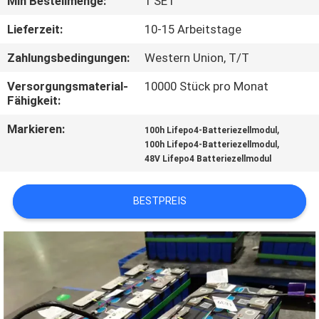
Min Bestellmenge:
1 SET
TRETEN
Lieferzeit:
10-15 Arbeitstage
SIE
Zahlungsbedingungen:
Western Union, T/T
MIT
Versorgungsmaterial-
10000 Stück pro Monat
UNS
Fähigkeit:
IN
Markieren:
,
100h Lifepo4-Batteriezellmodul
,
100h Lifepo4-Batteriezellmodul
VERBINDUNG
48V Lifepo4 Batteriezellmodul
NACHRICHTEN
BESTPREIS
FÄLLE
SITEMAP