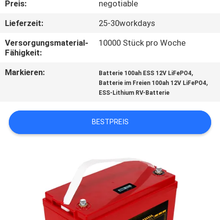
Preis:
negotiable
TRETEN
Lieferzeit:
25-30workdays
SIE
Versorgungsmaterial-
10000 Stück pro Woche
MIT
Fähigkeit:
UNS
Markieren:
,
Batterie 100ah ESS 12V LiFePO4
,
Batterie im Freien 100ah 12V LiFePO4
IN
ESS-Lithium RV-Batterie
VERBINDUNG
BESTPREIS
NACHRICHTEN
FÄLLE
SITEMAP