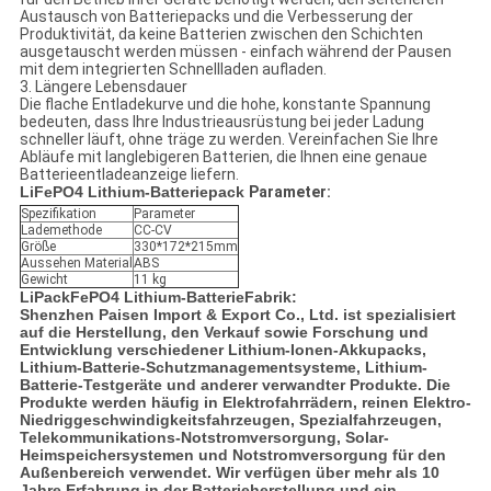
Austausch von Batteriepacks und die Verbesserung der
Produktivität, da keine Batterien zwischen den Schichten
ausgetauscht werden müssen - einfach während der Pausen
mit dem integrierten Schnellladen aufladen.
3. Längere Lebensdauer
Die flache Entladekurve und die hohe, konstante Spannung
bedeuten, dass Ihre Industrieausrüstung bei jeder Ladung
schneller läuft, ohne träge zu werden. Vereinfachen Sie Ihre
Abläufe mit langlebigeren Batterien, die Ihnen eine genaue
Batterieentladeanzeige liefern.
LiFePO4 Lithium-Batteriepack
Parameter:
Spezifikation
Parameter
Lademethode
CC-CV
Größe
330*172*215
mm
Aussehen Material
ABS
Gewicht
11 kg
LiPack
FePO4 Lithium-Batterie
Fabrik:
Shenzhen Paisen Import & Export Co., Ltd. ist spezialisiert
auf die Herstellung, den Verkauf sowie Forschung und
Entwicklung verschiedener Lithium-Ionen-Akkupacks,
Lithium-Batterie-Schutzmanagementsysteme, Lithium-
Batterie-Testgeräte und anderer verwandter Produkte. Die
Produkte werden häufig in Elektrofahrrädern, reinen Elektro-
Niedriggeschwindigkeitsfahrzeugen, Spezialfahrzeugen,
Telekommunikations-Notstromversorgung, Solar-
Heimspeichersystemen und Notstromversorgung für den
Außenbereich verwendet. Wir verfügen über mehr als 10
Jahre Erfahrung in der Batterieherstellung und ein