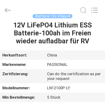
And
Export
Co.,
Ltd..
All
Batterie 12v lifepo4
Rights
Reserved.
Developed
12V LiFePO4 Lithium ESS
HAUS
by
ECER
Batterie-100ah im Freien
PRODUKTE
wieder aufladbar für RV
ÜBER
Herkunftsort:
China
UNS
Markenname:
PASSIONAL
Zertifizierung:
Can do the certification as per
FABRIK-
your request
AUSFLUG
Modellnummer:
LN12100P-LY
Min Bestellmenge:
5 Stück
QUALITÄTSKONTROLLE