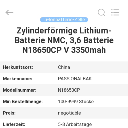
Import
And
Export
Co.,
Ltd..
Li-Ionbatterie-Zelle
All
Rights
Reserved.
Zylinderförmige Lithium-
HAUS
Developed
by
Batterie NMC, 3,6 Batterie
ECER
PRODUKTE
N18650CP V 3350mah
ÜBER
Herkunftsort:
China
UNS
Markenname:
PASSIONALBAK
Modellnummer:
N18650CP
FABRIK-
Min Bestellmenge:
100-9999 Stücke
AUSFLUG
Preis:
negotiable
QUALITÄTSKONTROLLE
Lieferzeit:
5-8 Arbeitstage