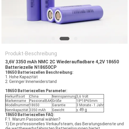
PRIVACY
POLICY
Produkt-Beschreibung
3,6V 3350 mAh NMC 2C Wiederaufladbare 4,2V 18650
Batteriezelle N18650CP
18650 Batteriezellen Beschreibung:
1. Hohe Kapazität
2. Geringer Innenwiderstand
18650 Batteriezellen Parameter:
Herkunftsort
China
Nennspannung
3,6 Volt
Markenname
PassionalBAK
Größe
18*18*65mm
Modellnummer
18650
Garantie
3 Monate - 1 Jahr
≤ 49 g
Nennkapazität
3350 mAh
Gewicht
18650 Batteriezellen FAQ:
F:1. Warum Passional wählen?
1) Ein professionelles Verkaufsteam, das Beratungsdienste und
die wettbewerbsfähigsten Batterielösungen bietet.