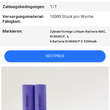
Zahlungsbedingungen:
T/T
TRETEN
Versorgungsmaterial-
10000 Stück pro Woche
SIE
Fähigkeit:
MIT
Markieren:
,
Zylinderförmige Lithium-Batterie NMC
UNS
,
,
N18650CP
3
6 Batterie N18650CP V 3350mah
IN
VERBINDUNG
BESTPREIS
NACHRICHTEN
FÄLLE
SITEMAP