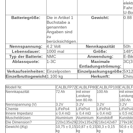
elekt
Fahr
U-Bo
Batteriegröße:
Die in Artikel 1
Gewicht:
0.88 
Buchstabe a
genannten
Angaben sind
zu
berücksichtigen.
Nennspannung:
4.2 Volt
Nennkapazität
50h
Lebensdauer:
1000 mal
Größe:
148*
Typ der Batterie:
NMC
Anwendung:
E-Bi
Ablassquote:
1-3C
Maximale
3C(3
Entladungströmung:
Verkaufseinheiten:
Einzelposten
Einzelpackungsgröße:
5X1
Einzelbruttogewicht
1.100 kg
Herkunft:
Chin
Modell Nr.
CALBLFP72
CALBLFP80
CALBLFP100
CALBLF
Nennkapazität
72 Ah
mit einer
100 Ah
mit eine
Leistung
Leistun
von 80 Ah
180 Ah
Nennspannung (V)
3.2V
3.2V
3.2V
3.2V
Chemie
LiFePo4
LiFePo4
LiFePo4
LiFePo4
Innere Impedanz
≤ 0,4 mΩ
≤ 0,4 mΩ
≤ 0,4 mΩ
≤ 0,5 m
Muscheldrüsen
Aluminium
Aluminium
Kunststoff
Kunststo
Die Dimension?
220x135x29
220x135x29
216x142x67
279x18
Gewicht ((Kg)
10,75 ± 0,15
10,87 ± 0,15
30,3 ± 0,15
50,6 ± 0
kg
kg
kg
kg