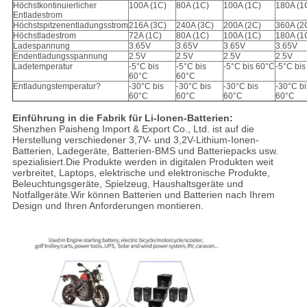
Höchstkontinuierlicher
100A (1C)
80A (1C)
100A (1C)
180A (1
Entladestrom
Höchstspitzenentladungsstrom
216A (3C)
240A (3C)
200A (2C)
360A (2
Höchstladestrom
72A (1C)
80A (1C)
100A (1C)
180A (1
Ladespannung
3.65V
3.65V
3.65V
3.65V
Endentladungsspannung
2.5V
2.5V
2.5V
2.5V
Ladetemperatur
-5°C bis
-5°C bis
-5°C bis 60°C
-5°C bi
60°C
60°C
Entladungstemperatur?
-30°C bis
-30°C bis
-30°C bis
-30°C bi
60°C
60°C
60°C
60°C
Einführung in die Fabrik für Li-Ionen-Batterien:
Shenzhen Paisheng Import & Export Co., Ltd. ist auf die
Herstellung verschiedener 3,7V- und 3,2V-Lithium-Ionen-
Batterien, Ladegeräte, Batterien-BMS und Batteriepacks usw.
spezialisiert.Die Produkte werden in digitalen Produkten weit
verbreitet, Laptops, elektrische und elektronische Produkte,
Beleuchtungsgeräte, Spielzeug, Haushaltsgeräte und
Notfallgeräte.Wir können Batterien und Batterien nach Ihrem
Design und Ihren Anforderungen montieren.