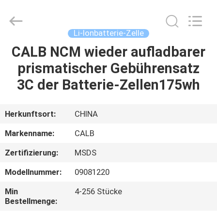
And
Export
Co.,
Ltd..
All
Li-Ionbatterie-Zelle
Rights
Reserved.
CALB NCM wieder aufladbarer
HAUS
Developed
by
ECER
prismatischer Gebührensatz
PRODUKTE
3C der Batterie-Zellen175wh
ÜBER
Herkunftsort:
CHINA
UNS
Markenname:
CALB
Zertifizierung:
MSDS
FABRIK-
Modellnummer:
09081220
AUSFLUG
Min
4-256 Stücke
Bestellmenge:
QUALITÄTSKONTROLLE