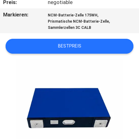
Preis:
negotiable
TRETEN
Markieren:
,
NCM-Batterie-Zelle 175WH
,
Prismatische NCM-Batterie-Zelle
SIE
Sammlerzellen 3C CALB
MIT
UNS
BESTPREIS
IN
VERBINDUNG
NACHRICHTEN
FÄLLE
SITEMAP