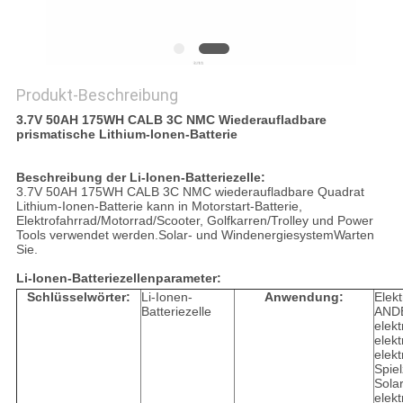
PRIVACY
POLICY
Produkt-Beschreibung
3.7V 50AH 175WH CALB 3C NMC Wiederaufladbare
prismatische Lithium-Ionen-Batterie
Beschreibung der Li-Ionen-Batteriezelle:
3.7V 50AH 175WH CALB 3C NMC wiederaufladbare Quadrat
Lithium-Ionen-Batterie kann in Motorstart-Batterie,
Elektrofahrrad/Motorrad/Scooter, Golfkarren/Trolley und Power
Tools verwendet werden.Solar- und WindenergiesystemWarten
Sie.
Li-Ionen-Batteriezellenparameter:
Schlüsselwörter:
Li-Ionen-
Anwendung:
Elekt
Batteriezelle
ANDE
elek
elek
elekt
Spie
Sola
elekt