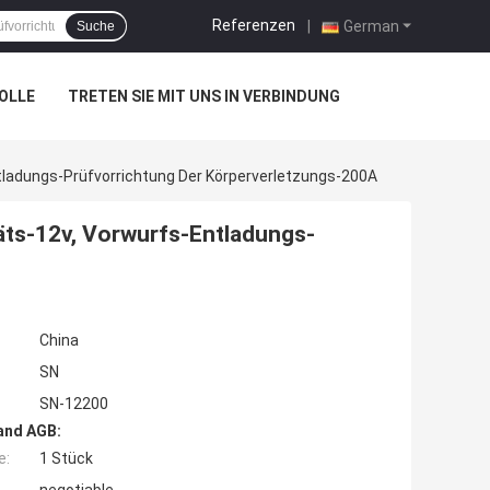
Referenzen
|
German
Suche
OLLE
TRETEN SIE MIT UNS IN VERBINDUNG
ntladungs-Prüfvorrichtung Der Körperverletzungs-200A
äts-12v, Vorwurfs-Entladungs-
China
SN
SN-12200
and AGB:
e:
1 Stück