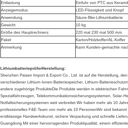
Entlastung
Einfuhr von PTC aus Kerami
Anzeigemodus:
LED-Flüssigkeit und Knopf
Anwendung
Säure-Blei-Lithiumbatterie
Gewicht
10 kg
Größe des Hauptrechners:
220 mal 230 mal 500 mm.
Paket
Karton/Holzkoffer/AL-Koffer
Anmerkung
Kann Kunden-gemachte nach
Lithiumbatterieprüfer
Herstellung:
Shenzhen Paisen Import & Export Co., Ltd. ist auf die Herstellung, d
verschiedener Lithium-Ionen-Batteriespeicher, Lithium-Batterieschut
andere zugehörige ProdukteDie Produkte werden in elektrischen Fahr
Spezialfahrzeugen, Telekommunikationssicherungssystemen, Solar-H
Notfallsicherungssystemen weit verbreitet.Wir haben mehr als 10 Jahre
professionelles F&E-Team von mehr als 10 PersonenWir sind bekannt f
erstklassige Handwerkskunst, sichere Verpackung und schnelle Liefer
Guangdong.Mit einer hervorragenden Produktqualität, einem effizient