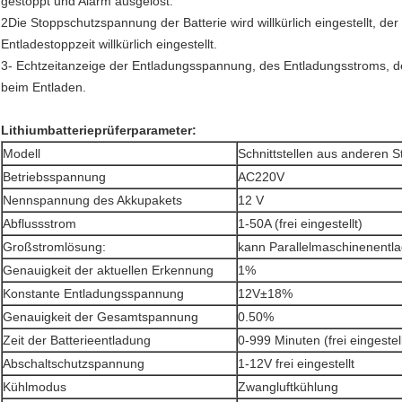
gestoppt und Alarm ausgelöst.
2Die Stoppschutzspannung der Batterie wird willkürlich eingestellt, der 
Entladestoppzeit willkürlich eingestellt.
3- Echtzeitanzeige der Entladungsspannung, des Entladungsstroms, de
beim Entladen.
Lithiumbatterieprüferparameter:
Modell
Schnittstellen aus anderen S
Betriebsspannung
AC220V
Nennspannung des Akkupakets
12 V
Abflussstrom
1-50A (frei eingestellt)
Großstromlösung:
kann Parallelmaschinenentlad
Genauigkeit der aktuellen Erkennung
1%
Konstante Entladungsspannung
12V±18%
Genauigkeit der Gesamtspannung
0.50%
Zeit der Batterieentladung
0-999 Minuten (frei eingestell
Abschaltschutzspannung
1-12V frei eingestellt
Kühlmodus
Zwangluftkühlung