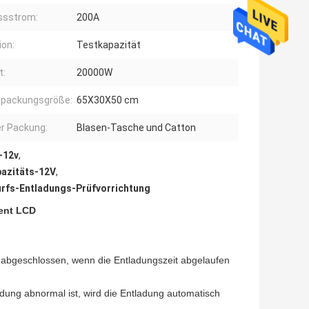
ssstrom:
200A
ion:
Testkapazität
t:
20000W
lpackungsgröße:
65X30X50 cm
er Packung:
Blasen-Tasche und Catton
-12v
,
pazitäts-12V
,
rfs-Entladungs-Prüfvorrichtung
ment LCD
st abgeschlossen, wenn die Entladungszeit abgelaufen
ndung abnormal ist, wird die Entladung automatisch