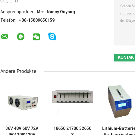
CO., LTD.
Ansprechpartner:
Mrs. Nancy Ouyang
Telefon:
+86-15889650159
Andere Produkte
36V 48V 60V 72V
18650 21700 32650
Lithium-Batteri
96V 108V 20A
8
Prüfvorrichtun