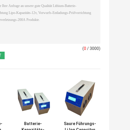
(
0
/ 3000)
e-
Batterie-
Saure Führungs-
g
Kapazitäts-
Li Ion Capacitys