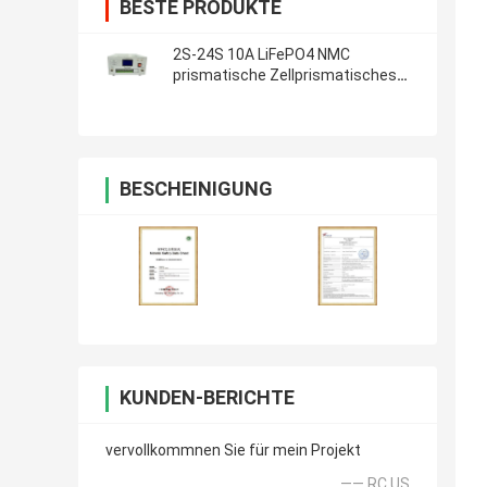
BESTE PRODUKTE
2S-24S 10A LiFePO4 NMC
prismatische Zellprismatisches
Lithium Ion Battery
BESCHEINIGUNG
KUNDEN-BERICHTE
vervollkommnen Sie für mein Projekt
—— RC US