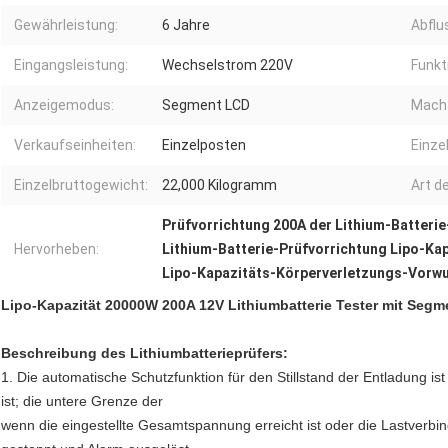
Gewährleistung:
6 Jahre
Abflu
Eingangsleistung:
Wechselstrom 220V
Funkt
Anzeigemodus:
Segment LCD
Mach
Verkaufseinheiten:
Einzelposten
Einze
Einzelbruttogewicht:
22,000 Kilogramm
Art d
Prüfvorrichtung 200A der Lithium-Batterie
Hervorheben:
Lithium-Batterie-Prüfvorrichtung Lipo-Ka
Lipo-Kapazitäts-Körperverletzungs-Vorwu
Lipo-Kapazität 20000W 200A 12V Lithiumbatterie Tester mit Seg
Beschreibung des Lithiumbatterieprüfers:
1. Die automatische Schutzfunktion für den Stillstand der Entladung i
ist; die untere Grenze der
wenn die eingestellte Gesamtspannung erreicht ist oder die Lastverbi