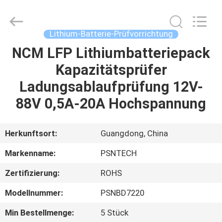
And
Export
Co.,
Ltd..
All
Lithium-Batterie-Prüfvorrichtung
Rights
Reserved.
NCM LFP Lithiumbatteriepack
HAUS
Developed
by
ECER
Kapazitätsprüfer
PRODUKTE
Ladungsablaufprüfung 12V-
88V 0,5A-20A Hochspannung
ÜBER
UNS
Herkunftsort:
Guangdong, China
Markenname:
PSNTECH
FABRIK-
Zertifizierung:
ROHS
AUSFLUG
Modellnummer:
PSNBD7220
QUALITÄTSKONTROLLE
Min Bestellmenge:
5 Stück