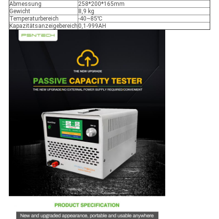
Abmessung
258*200*165mm
Gewicht
8,9 kg
Temperaturbereich
-40~85℃
Kapazitätsanzeigebereich
0,1-999AH