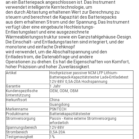
an ein Batteriepack angeschlossen ist. Das Instrument
verwendet intelligente Kerntechnologie, um
den durch Abtastung erhaltenen Wert zur Berechnung zu
steuern und berechnet die Kapazität des Batteriepacks
aus dem erhaltenen Strom und der Spannung; Das Instrument
verfügt über eine eingebaute Hochleistungs-
Entlastungslast und eine ausgezeichnete
Wärmeableitungsstruktur sowie ein Ganzstahlgehäuse-Design.
Die Einschalt- und Entladungstasten sind integriert, und der
monotone und einfache Drehknopf
wird verwendet, um die Abschaltspannung und den
Entladestrom, die Datenabfrage und andere
Operationen zu drehen. Es hat die Eigenschaften von Komfort,
hoher Präzision und hoher Zuverlässigkeit.
Artikel
Hochpräziser passiver NCM LFP Lithium-
Batteriepack-Kapazitätstester Lade-Entladetest
12V-88V 0,5A-20A Hochspannung
Garantie
1 Jahr
Kundenspezifische
OEM, ODM, OBM
Unterstützung
Herkunftsort
China
Guangdong
Markenname
PSNTECH
Produktname
Batteriekapazitätstester
Stromversorgung
Passiv - Keine externe Stromversorgung
erforderlich
Spannungsbereich
12V-88V
Strombereich
0,5A-20A
Testgenauigkeit
1%