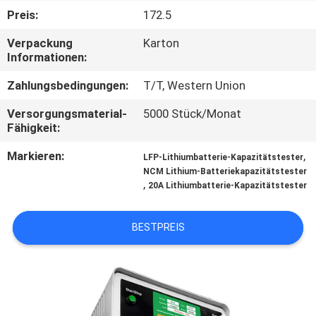
Preis:
172.5
TRETEN
Verpackung
Karton
SIE
Informationen:
MIT
Zahlungsbedingungen:
T/T, Western Union
UNS
Versorgungsmaterial-
5000 Stück/Monat
IN
Fähigkeit:
VERBINDUNG
Markieren:
,
LFP-Lithiumbatterie-Kapazitätstester
NCM Lithium-Batteriekapazitätstester
,
20A Lithiumbatterie-Kapazitätstester
NACHRICHTEN
BESTPREIS
FÄLLE
SITEMAP