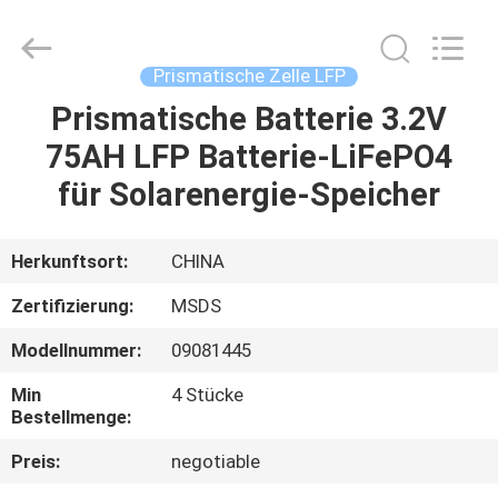
And
Export
Co.,
Ltd..
All
Prismatische Zelle LFP
Rights
Reserved.
Prismatische Batterie 3.2V
HAUS
Developed
by
ECER
75AH LFP Batterie-LiFePO4
PRODUKTE
für Solarenergie-Speicher
ÜBER
Herkunftsort:
CHINA
UNS
Zertifizierung:
MSDS
Modellnummer:
09081445
FABRIK-
Min
4 Stücke
AUSFLUG
Bestellmenge:
Preis:
negotiable
QUALITÄTSKONTROLLE