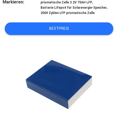
Markieren:
,
prismatische Zelle 3.2V 75AH LFP
,
Batterie Lifepo4 für Solarenergie-Speicher
TRETEN
3000 Zyklen LFP prismatische Zelle
SIE
MIT
BESTPREIS
UNS
IN
VERBINDUNG
NACHRICHTEN
FÄLLE
SITEMAP