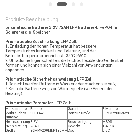
PRIVACY
POLICY
Produkt-Beschreibung
prismatische Batterie 3.2V 75AH LFP Batterie-LiFePO4 für
Solarenergie-Speicher
Prismatische Beschreibung LFP Zell:
1.
Entladung der hohen Temperatur hat bessere
Temperaturbeständigkeit und Toleranz, und der
Betriebstemperaturbereich ist -35°C | 65°C.
2. Ultradünne Eigenschaften, die leichte, flexible Größe, flexibel
formen und können sich einer Vielzahl von Anwendungen
anpassen.
Prismatische Sicherheitsanweisung LFP Zell:
1.Do nicht werfen Batterie in Wasser oder machen sie naß;
2.Keep die Batterie weg von Wärmequelle (wie Feuer oder
Heizung).
Prismatische Parameter LFP Zell:
Markenname
Passional
Garantie
3 Monate
Vorbildliches
9081445
Batterie-Größe
36MM*200MM*1
Number
Nennspannung
3.2V
Bescheinigung
MSDS
Nennleistung
75AH
Gewicht
1.45KG
Größe
36MM*200MM*130MM
Das
0.5C