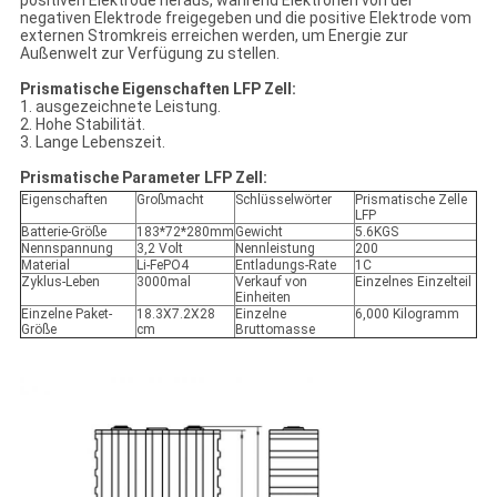
positiven Elektrode heraus, während Elektronen von der
negativen Elektrode freigegeben und die positive Elektrode vom
externen Stromkreis erreichen werden, um Energie zur
Außenwelt zur Verfügung zu stellen.
Prismatische Eigenschaften LFP Zell:
1. ausgezeichnete Leistung.
2. Hohe Stabilität.
3. Lange Lebenszeit.
Prismatische Parameter LFP Zell:
Eigenschaften
Großmacht
Schlüsselwörter
Prismatische Zelle
LFP
Batterie-Größe
183*72*280mm
Gewicht
5.6KGS
Nennspannung
3,2 Volt
Nennleistung
200
Material
Li-FePO4
Entladungs-Rate
1C
Zyklus-Leben
3000mal
Verkauf von
Einzelnes Einzelteil
Einheiten
Einzelne Paket-
18.3X7.2X28
Einzelne
6,000 Kilogramm
Größe
cm
Bruttomasse