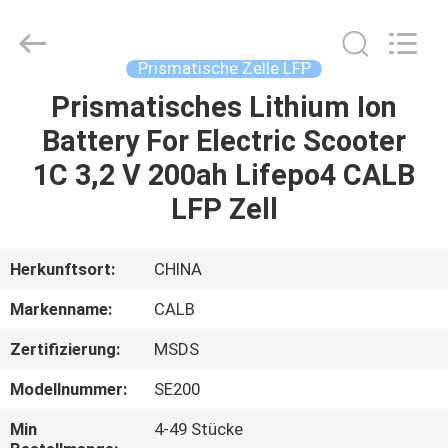
And
Export
Co.,
Ltd..
All
Prismatische Zelle LFP
Rights
Reserved.
Prismatisches Lithium Ion
HAUS
Developed
by
ECER
Battery For Electric Scooter
PRODUKTE
1C 3,2 V 200ah Lifepo4 CALB
LFP Zell
ÜBER
UNS
Herkunftsort:
CHINA
Markenname:
CALB
FABRIK-
Zertifizierung:
MSDS
AUSFLUG
Modellnummer:
SE200
QUALITÄTSKONTROLLE
Min
4-49 Stücke