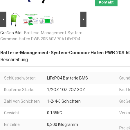
Kontakt
Großes Bild :
Batterie-Management-System-
Common-Hafen PWB 20S 60V 70A LiFePO4
Batterie-Management-System-Common-Hafen PWB 20S 60
Beschreibung
Schlüsselwörter:
LiFePO4 Batterie BMS
Grund
Kupferne Stärke:
1/2OZ 1OZ 2OZ 3OZ
Brett
Zahl von Schichten:
1-2-4-6 Schichten
Größe
Gewicht:
0.185KG
Verka
Einzelne
0,300 Kilogramm
Proje