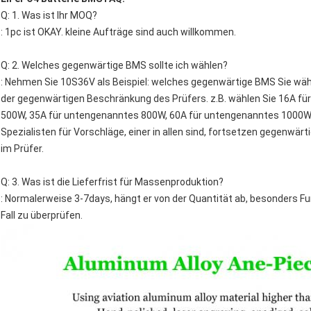
Q: 1. Was ist Ihr MOQ?
: 1pc ist OKAY. kleine Aufträge sind auch willkommen.
Q: 2. Welches gegenwärtige BMS sollte ich wählen?
: Nehmen Sie 10S36V als Beispiel: welches gegenwärtige BMS Sie wähl
der gegenwärtigen Beschränkung des Prüfers. z.B. wählen Sie 16A f
500W, 35A für untengenanntes 800W, 60A für untengenanntes 1000W,
Spezialisten für Vorschläge, einer in allen sind, fortsetzen gegenwä
im Prüfer.
Q: 3. Was ist die Lieferfrist für Massenproduktion?
: Normalerweise 3-7days, hängt er von der Quantität ab, besonders Funkt
Fall zu überprüfen.