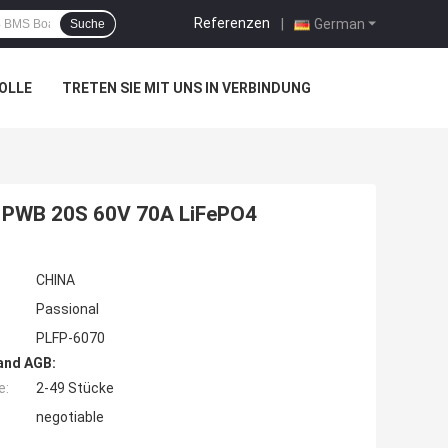
Referenzen
|
German
Suche
OLLE
TRETEN SIE MIT UNS IN VERBINDUNG
PWB 20S 60V 70A LiFePO4
CHINA
Passional
PLFP-6070
and AGB:
e:
2-49 Stücke
negotiable