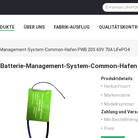
ODUKTE
ÜBER UNS
FABRIK-AUSFLUG
QUALITÄTSKONTR
N
FÄLLE
e-Management-System-Common-Hafen PWB 20S 60V 70A LiFePO4
Batterie-Management-System-Common-Hafen 
Produktdetails:
Herkunftsort:
Markenname:
Modellnummer:
Zahlung und Vers
Min Bestellmeng
Preis: