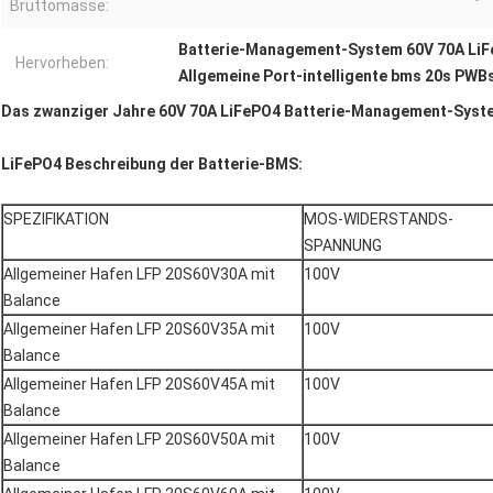
Bruttomasse:
Batterie-Management-System 60V 70A Li
Hervorheben:
Allgemeine Port-intelligente bms 20s PWB
Das zwanziger Jahre 60V 70A LiFePO4 Batterie-Management-Sy
LiFePO4 Beschreibung der Batterie-BMS:
SPEZIFIKATION
MOS-WIDERSTANDS-
SPANNUNG
Allgemeiner Hafen LFP 20S60V30A mit
100V
Balance
Allgemeiner Hafen LFP 20S60V35A mit
100V
Balance
Allgemeiner Hafen LFP 20S60V45A mit
100V
Balance
Allgemeiner Hafen LFP 20S60V50A mit
100V
Balance