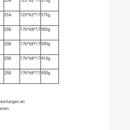
25A
125*62*17
375g
25A
125*62*17
375g
25B
176*68*17
380g
25B
176*68*17
390g
25B
176*68*17
410g
25B
176*68*17
430g
eistungen an.
erien.