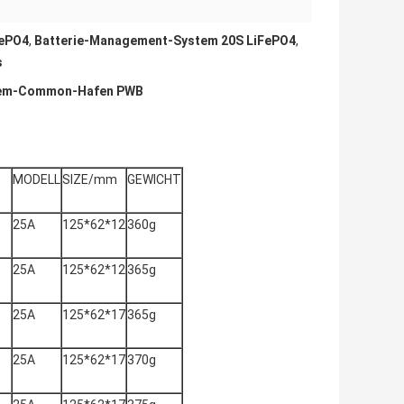
FePO4
,
Batterie-Management-System 20S LiFePO4
,
s
stem-Common-Hafen PWB
MODELL
SIZE/mm
GEWICHT
25A
125*62*12
360g
25A
125*62*12
365g
25A
125*62*17
365g
25A
125*62*17
370g