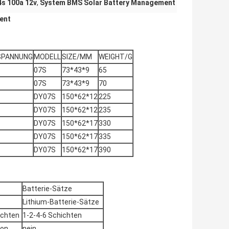
4s 100a 12v
,
System BMS Solar Battery Management
ent
SPANNUNG
MODELL
SIZE/MM
WEIGHT/G
07S
73*43*9
65
07S
73*43*9
70
DY07S
150*62*12
225
DY07S
150*62*12
235
DY07S
150*62*17
330
DY07S
150*62*17
335
DY07S
150*62*17
390
Batterie-Sätze
Lithium-Batterie-Sätze
ichten
1-2-4-6 Schichten
ion
nein