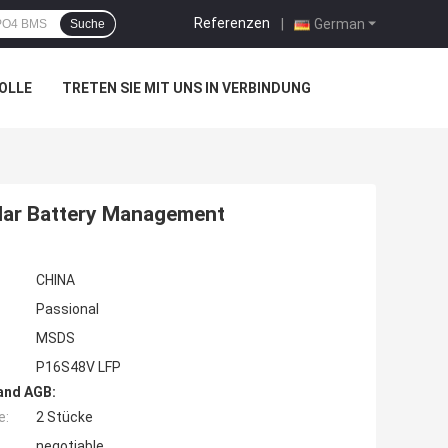
Referenzen
|
German
Suche
OLLE
TRETEN SIE MIT UNS IN VERBINDUNG
lar Battery Management
CHINA
Passional
MSDS
P16S48V LFP
and AGB:
e:
2 Stücke
negotiable