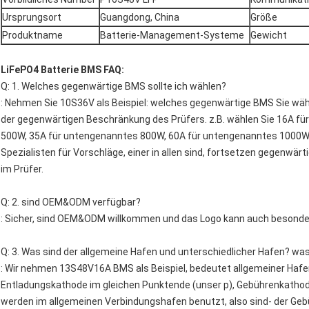
Ursprungsort
Guangdong, China
Größe
Produktname
Batterie-Management-Systeme
Gewicht
LiFePO4 Batterie BMS FAQ:
Q: 1. Welches gegenwärtige BMS sollte ich wählen?
: Nehmen Sie 10S36V als Beispiel: welches gegenwärtige BMS Sie wähl
der gegenwärtigen Beschränkung des Prüfers. z.B. wählen Sie 16A f
500W, 35A für untengenanntes 800W, 60A für untengenanntes 1000W,
Spezialisten für Vorschläge, einer in allen sind, fortsetzen gegenwä
im Prüfer.
Q: 2. sind OEM&ODM verfügbar?
: Sicher, sind OEM&ODM willkommen und das Logo kann auch besonde
Q: 3. Was sind der allgemeine Hafen und unterschiedlicher Hafen? was
: Wir nehmen 13S48V16A BMS als Beispiel, bedeutet allgemeiner Haf
Entladungskathode im gleichen Punktende (unser p), Gebührenkath
werden im allgemeinen Verbindungshafen benutzt, also sind- der Ge