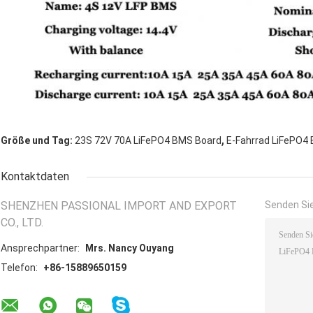
,
Größe und Tag:
23S 72V 70A LiFePO4 BMS Board
E-Fahrrad LiFePO4
Kontaktdaten
SHENZHEN PASSIONAL IMPORT AND EXPORT
Senden Sie
CO., LTD.
Ansprechpartner:
Mrs. Nancy Ouyang
Telefon:
+86-15889650159