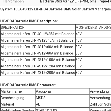
Hervorheben:
Batterie BMS 4S 12V LiFePO4
,
bms lifepo4 
System 100A 4S 12V LiFePO4 Batterie-BMS Solar Battery Managem
LiFePO4 Batterie BMS Description:
SPEZIFIKATION
MOS-WIDERSTANDS-
Allgemeiner Hafen LFP 4S 12V35A mit Balance
40V
Allgemeiner Hafen LFP 4S12V45A mit Balance
40V
Allgemeiner Hafen LFP 4S12v60A mit Balance
30V
Allgemeiner Hafen LFP 4S12v80A mit Balance
30V
Allgemeiner Hafen LFP 4S12v100A mit Balance
30V
Allgemeiner Hafen LFP 4S12v120A mit Balance
30V
Allgemeiner Hafen LFP 4S12v200A mit Balance
30V
LiFePO4 Batterie BMS Parameter:
Markenname
Passional
Anwendung
Bescheinigung
MSDS
Verwendung
Material
AL
Zahl von Sch
Vorbildliches Number
P16S48V LFP
Kommunikat