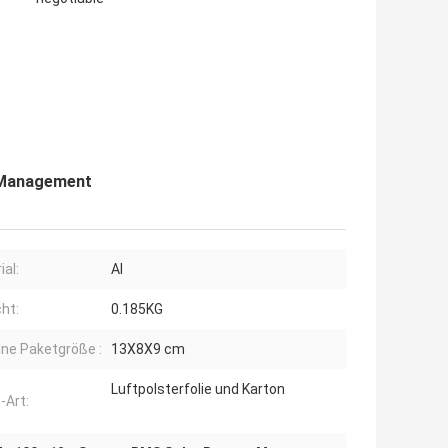
 Management
ial:
Al
ht:
0.185KG
lne Paketgröße :
13X8X9 cm
Luftpolsterfolie und Karton
-Art: