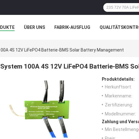
ODUKTE
ÜBER UNS
FABRIK-AUSFLUG
QUALITÄTSKONTR
N
FÄLLE
00A 4S 12V LiFePO4 Batterie-BMS Solar Battery Management
System 100A 4S 12V LiFePO4 Batterie-BMS So
Produktdetails:
Herkunftsort:
Markenname:
Zertifizierung:
Modellnummer:
Zahlung und Vers
Min Bestellmeng
Preis: