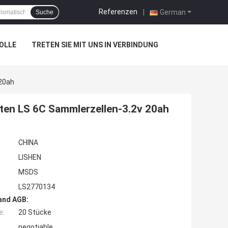
Referenzen
|
German
Suche
OLLE
TRETEN SIE MIT UNS IN VERBINDUNG
 20ah
iten LS 6C Sammlerzellen-3.2v 20ah
CHINA
LISHEN
MSDS
LS2770134
and AGB:
e:
20 Stücke
negotiable