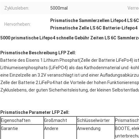
Zyklusleben:
5000mal
Verre
Prismatische Sammlerzellen Lifepo4 LS 6C
Hervorheben:
Prismatische Zelle LS 6C Batterie-Lifepo4
5000 prismatische Lifepo4 schnelle Gebühr Zeiten LS 6C Sammlerze
Prismatische Beschreibung LFP Zell:
Batterie des Eisens 1.Lithium Phosphat(Zelle der Batterie LiFePo4) i
Lithiumeisenphosphats (LiFePO4) als das Kathodenmaterial und -kohl
eine Einzelzelle an 3.2V veranschlagt ist und einer Aufladungsabkür
Zelle der Batterie 2.LiFePo4 hat die Vorteile der hohen Funktionieren
Zykluslebens, der guten Sicherheitsleistung, der kleinen Selbstentl
Prismatische Parameter LFP Zell:
Eigenschaften
Großmacht
Schlüsselwörter
Prismatisch
Garantie
Andere
Anwendung
BOOTE, elekt
unterbrech