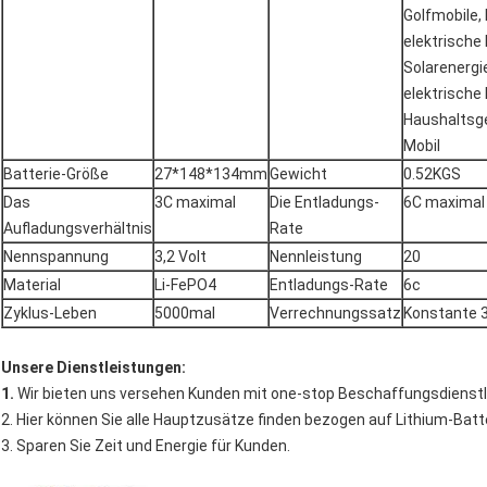
Golfmobile,
elektrische
Solarenergi
elektrische 
Haushaltsger
Mobil
Batterie-Größe
27*148*134mm
Gewicht
0.52KGS
Das
3C maximal
Die Entladungs-
6C maximal
Aufladungsverhältnis
Rate
Nennspannung
3,2 Volt
Nennleistung
20
Material
Li-FePO4
Entladungs-Rate
6c
Zyklus-Leben
5000mal
Verrechnungssatz
Konstante 
Unsere Dienstleistungen:
1.
Wir bieten uns versehen Kunden mit one-stop Beschaffungsdienstl
2. Hier können Sie alle Hauptzusätze finden bezogen auf Lithium-Batt
3. Sparen Sie Zeit und Energie für Kunden.