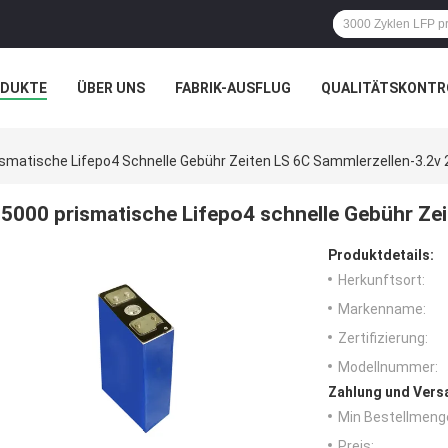
ODUKTE
ÜBER UNS
FABRIK-AUSFLUG
QUALITÄTSKONTR
N
FÄLLE
ismatische Lifepo4 Schnelle Gebühr Zeiten LS 6C Sammlerzellen-3.2v
5000 prismatische Lifepo4 schnelle Gebühr Ze
Produktdetails:
Herkunftsort:
Markenname:
Zertifizierung:
Modellnummer:
Zahlung und Vers
Min Bestellmeng
Preis: