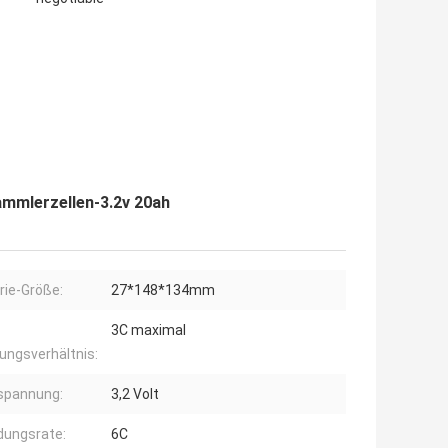
ammlerzellen-3.2v 20ah
rie-Größe:
27*148*134mm
3C maximal
ungsverhältnis:
spannung:
3,2 Volt
dungsrate:
6C