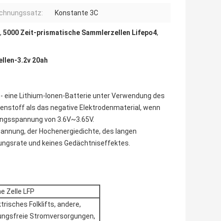
chnungssatz:
Konstante 3C
,
5000 Zeit-prismatische Sammlerzellen Lifepo4
,
llen-3.2v 20ah
st- eine Lithium-Ionen-Batterie unter Verwendung des
enstoff als das negative Elektrodenmaterial, wenn
zungsspannung von 3.6V~3.65V.
spannung, der Hochenergiedichte, des langen
adungsrate und keines Gedächtniseffektes.
e Zelle LFP
risches Folklifts, andere,
ungsfreie Stromversorgungen,