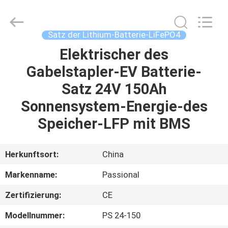
And
Export
Co.,
Ltd..
All
Satz der Lithium-Batterie-LiFePO4
Rights
Reserved.
Developed
Elektrischer des
HAUS
by
ECER
Gabelstapler-EV Batterie-
PRODUKTE
Satz 24V 150Ah
Sonnensystem-Energie-des
ÜBER
Speicher-LFP mit BMS
UNS
Herkunftsort:
China
FABRIK-
Markenname:
Passional
AUSFLUG
Zertifizierung:
CE
QUALITÄTSKONTROLLE
Modellnummer:
PS 24-150