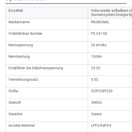
Einzelteil
Hohe wieder aufladbare LF
Sonnensystem-Energie-Sp
Markenname
PASSIONAL
Vorbildliches Number
PS 24-150
Nennspannung
25.6Volts
Nennleistung
150AH
Empfehlen Sie Gebührenspannung
29.2V
Verrechnungssatz
0.5C
Größe
520*238*230
Gewicht
30KGS
Garantie
3years
Anoden-Material
LFP/LiFePO4