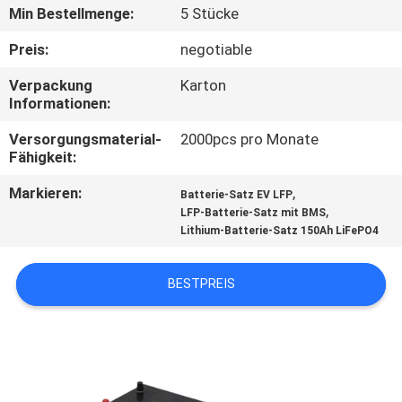
Min Bestellmenge:
5 Stücke
TRETEN
Preis:
negotiable
SIE
Verpackung
Karton
MIT
Informationen:
UNS
Versorgungsmaterial-
2000pcs pro Monate
IN
Fähigkeit:
VERBINDUNG
Markieren:
,
Batterie-Satz EV LFP
,
LFP-Batterie-Satz mit BMS
Lithium-Batterie-Satz 150Ah LiFePO4
NACHRICHTEN
BESTPREIS
FÄLLE
SITEMAP