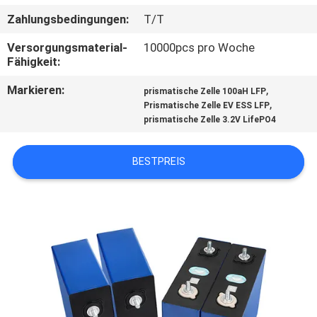
Zahlungsbedingungen:
T/T
TRETEN
Versorgungsmaterial-
10000pcs pro Woche
SIE
Fähigkeit:
MIT
Markieren:
,
prismatische Zelle 100aH LFP
UNS
,
Prismatische Zelle EV ESS LFP
prismatische Zelle 3.2V LifePO4
IN
VERBINDUNG
BESTPREIS
NACHRICHTEN
FÄLLE
SITEMAP