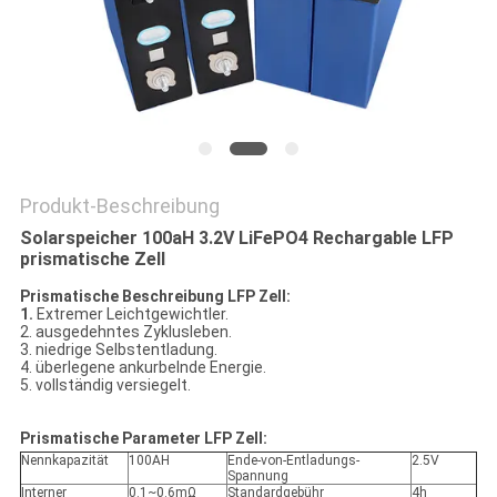
PRIVACY
POLICY
Produkt-Beschreibung
Solarspeicher 100aH 3.2V LiFePO4 Rechargable LFP
prismatische Zell
Prismatische Beschreibung LFP Zell:
1.
Extremer Leichtgewichtler.
2. ausgedehntes Zyklusleben.
3. niedrige Selbstentladung.
4. überlegene ankurbelnde Energie.
5. vollständig versiegelt.
Prismatische Parameter LFP Zell:
Nennkapazität
100AH
Ende-von-Entladungs-
2.5V
Spannung
Interner
0.1~0.6mΩ
Standardgebühr
4h