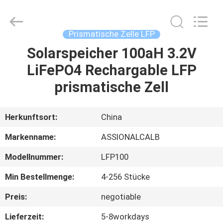
And
Export
Co.,
Ltd..
All
Prismatische Zelle LFP
Rights
Reserved.
Solarspeicher 100aH 3.2V
HAUS
Developed
by
ECER
LiFePO4 Rechargable LFP
PRODUKTE
prismatische Zell
ÜBER
Herkunftsort:
China
UNS
Markenname:
ASSIONALCALB
Modellnummer:
LFP100
FABRIK-
Min Bestellmenge:
4-256 Stücke
AUSFLUG
Preis:
negotiable
QUALITÄTSKONTROLLE
Lieferzeit:
5-8workdays