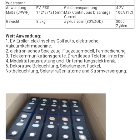
Widerstand
Anwendung
EV, ESS
Gebührenspannung
4.2V
Maße (L*W*H)
142*67*216mm
Max Continuous Discharge
100A (1C)
Current
Gewicht
3.5kg
Zyklusleben (80%DOD)
3000
Zyklen
Weit Anwendung:
1. EV, Eroller, elektrisches Golfauto, elektrische
Vakuumkehrmaschine.
2. elektronisches Spielzeug, Flugzeugmodell, Fernbedienung.
3. Telekommunikationsgeräte: Drahtloses Telefon, Interfon.
4. Modalitätsausrüstung und -Unterhaltungselektronik.
5. Dekorative Beleuchtung, Solarlampen, Fackel,
Notbeleuchtung, Solarstraßenlaterne und Stromversorgung.