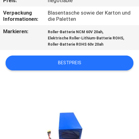
Preis:
negotiable
TRETEN
Verpackung
Blasentasche sowie der Karton und
Informationen:
die Paletten
SIE
Markieren:
,
Roller-Batterie NCM 60V 20ah
MIT
,
Elektrische Roller-Lithium-Batterie ROHS
UNS
Roller-Batterie ROHS 60v 20ah
IN
BESTPREIS
VERBINDUNG
NACHRICHTEN
FÄLLE
SITEMAP