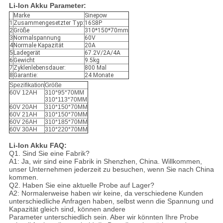
Li-Ion Akku Parameter:
Marke
Sinepow
1
Zusammengesetzter Typ:
16S8P
2
Größe
310*150*70mm
3
Normalspannung
60V
4
Normale Kapazität
20A
5
Ladegerät
67.2V/2A/4A
6
Gewicht
9.5kg
7
Zyklenlebensdauer:
800 Mal
8
Garantie:
24 Monate
Spezifikation
Größe
60V 12AH
310*95*70MM
310*113*70MM
60V 20AH
310*150*70MM
60V 21AH
310*150*70MM
60V 26AH
310*185*70MM
60V 30AH
310*220*70MM
Li-Ion Akku FAQ:
Q1. Sind Sie eine Fabrik?
A1: Ja, wir sind eine Fabrik in Shenzhen, China. Willkommen,
unser Unternehmen jederzeit zu besuchen, wenn Sie nach China
kommen.
Q2. Haben Sie eine aktuelle Probe auf Lager?
A2: Normalerweise haben wir keine, da verschiedene Kunden
unterschiedliche Anfragen haben, selbst wenn die Spannung und
Kapazität gleich sind, können andere
Parameter unterschiedlich sein. Aber wir könnten Ihre Probe