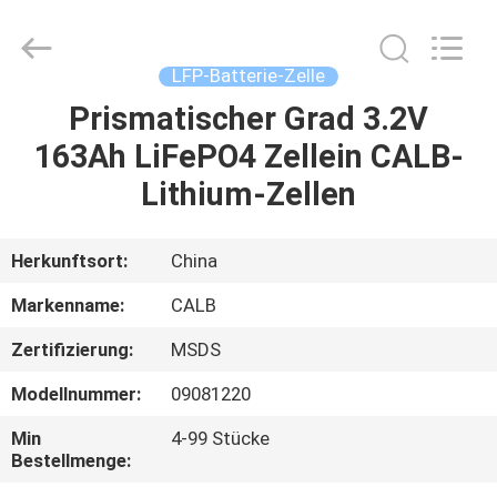
Import
And
Export
Co.,
Ltd..
LFP-Batterie-Zelle
All
Rights
Reserved.
Prismatischer Grad 3.2V
HAUS
Developed
by
163Ah LiFePO4 Zellein CALB-
ECER
PRODUKTE
Lithium-Zellen
ÜBER
Herkunftsort:
China
UNS
Markenname:
CALB
Zertifizierung:
MSDS
FABRIK-
Modellnummer:
09081220
AUSFLUG
Min
4-99 Stücke
Bestellmenge:
QUALITÄTSKONTROLLE