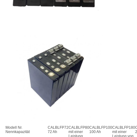
Modell Nr.
CALBLFP72
CALBLFP80
CALBLFP100
CALBLFP180
Nennkapazität
72 Ah
mit einer
100 Ah
mit einer
Leistung
Leistung von