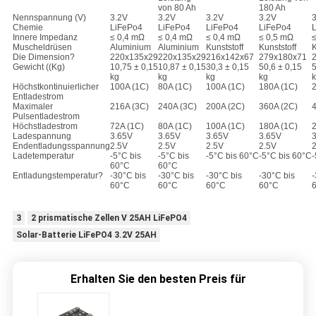
von 80 Ah
180 Ah
Nennspannung (V)
3.2V
3.2V
3.2V
3.2V
Chemie
LiFePo4
LiFePo4
LiFePo4
LiFePo4
Innere Impedanz
≤ 0,4 mΩ
≤ 0,4 mΩ
≤ 0,4 mΩ
≤ 0,5 mΩ
Muscheldrüsen
Aluminium
Aluminium
Kunststoff
Kunststoff
K
Die Dimension?
220x135x29
220x135x29
216x142x67
279x180x71
Gewicht ((Kg)
10,75 ± 0,15
10,87 ± 0,15
30,3 ± 0,15
50,6 ± 0,15
5
kg
kg
kg
kg
Höchstkontinuierlicher
100A (1C)
80A (1C)
100A (1C)
180A (1C)
Entladestrom
Maximaler
216A (3C)
240A (3C)
200A (2C)
360A (2C)
Pulsentladestrom
Höchstladestrom
72A (1C)
80A (1C)
100A (1C)
180A (1C)
Ladespannung
3.65V
3.65V
3.65V
3.65V
Endentladungsspannung
2.5V
2.5V
2.5V
2.5V
Ladetemperatur
-5°C bis
-5°C bis
-5°C bis 60°C
-5°C bis 60°C
-
60°C
60°C
Entladungstemperatur?
-30°C bis
-30°C bis
-30°C bis
-30°C bis
-
60°C
60°C
60°C
60°C
3
2 prismatische Zellen V 25AH LiFePO4
Solar-Batterie LiFePO4 3.2V 25AH
Erhalten Sie den besten Preis für