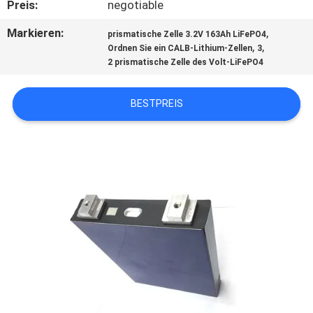
Preis:
negotiable
TRETEN
Markieren:
,
prismatische Zelle 3.2V 163Ah LiFePO4
,
,
Ordnen Sie ein CALB-Lithium-Zellen
3
SIE
2 prismatische Zelle des Volt-LiFePO4
MIT
UNS
BESTPREIS
IN
VERBINDUNG
NACHRICHTEN
FÄLLE
SITEMAP