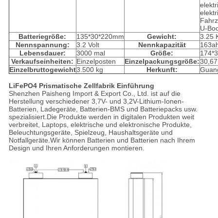
elekt
elektr
Fahrz
U-Boo
Batteriegröße:
135*30*220mm
Gewicht:
3.25 K
Nennspannung:
3.2 Volt
Nennkapazität
163a
Lebensdauer:
3000 mal
Größe:
174*
Verkaufseinheiten:
Einzelposten
Einzelpackungsgröße:
30,67
Einzelbruttogewicht
3.500 kg
Herkunft:
Guan
LiFePO4 Prismatische Zellfabrik Einführung
Shenzhen Paisheng Import & Export Co., Ltd. ist auf die
Herstellung verschiedener 3,7V- und 3,2V-Lithium-Ionen-
Batterien, Ladegeräte, Batterien-BMS und Batteriepacks usw.
spezialisiert.Die Produkte werden in digitalen Produkten weit
verbreitet, Laptops, elektrische und elektronische Produkte,
Beleuchtungsgeräte, Spielzeug, Haushaltsgeräte und
Notfallgeräte.Wir können Batterien und Batterien nach Ihrem
Design und Ihren Anforderungen montieren.