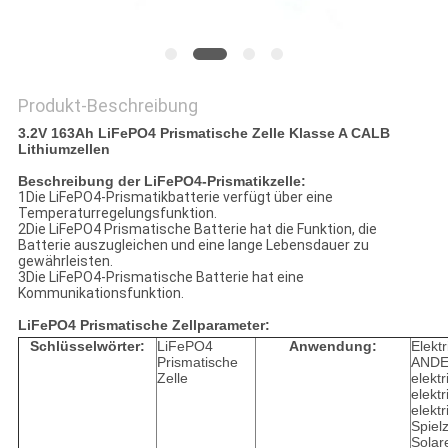
PRIVACY
POLICY
Produkt-Beschreibung
3.2V 163Ah LiFePO4 Prismatische Zelle Klasse A CALB
Lithiumzellen
Beschreibung der LiFePO4-Prismatikzelle:
1Die LiFePO4-Prismatikbatterie verfügt über eine
Temperaturregelungsfunktion.
2Die LiFePO4 Prismatische Batterie hat die Funktion, die
Batterie auszugleichen und eine lange Lebensdauer zu
gewährleisten.
3Die LiFePO4-Prismatische Batterie hat eine
Kommunikationsfunktion.
LiFePO4 Prismatische Zellparameter:
Schlüsselwörter:
LiFePO4
Anwendung:
Elekt
Prismatische
ANDER
Zelle
elekt
elekt
elekt
Spiel
Solar