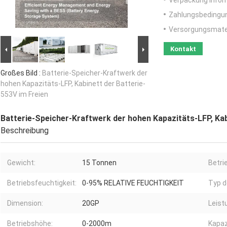
Verpackung Infor
Zahlungsbedingu
Versorgungsmater
Kontakt
Großes Bild :
Batterie-Speicher-Kraftwerk der
hohen Kapazitäts-LFP, Kabinett der Batterie-
553V im Freien
Batterie-Speicher-Kraftwerk der hohen Kapazitäts-LFP, Kab
Beschreibung
Gewicht:
15 Tonnen
Betri
Betriebsfeuchtigkeit:
0-95% RELATIVE FEUCHTIGKEIT
Typ d
Dimension:
20GP
Leist
Betriebshöhe:
0-2000m
Kapaz