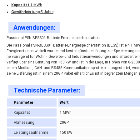
Kapazität:
1 MWh
Gewährleistung:
5 Jahre
Anwendungen:
Passional PSN-BESS01 Batterie-Energiespeicherstation
Die Passional PSN-BESS01 Batterie-Energiespeicherstation (BESS) ist ein 1 MWh
Energienetze entwickelt wurde.und kostengünstige Lösung zur Speicherung un
hervorragend für Wohn-, Gewerbe- und Industrieanwendungen und erfordert e
verfügt über eine Leistung von 150 kW und ist in der Lage, in Höhen von 0-200
einem Modbus-, CAN- und RS485-Kommunikationsprotokoll ausgestattet, wodurc
seine Lieferung ist in einem 20GP Paket erhältlichEs ist in begrenzten Mengen e
Technische Parameter:
Parameter
Wert
Kapazität
1 MWh
Abmessung
20GP
Leistungsaufnahme
150 kW