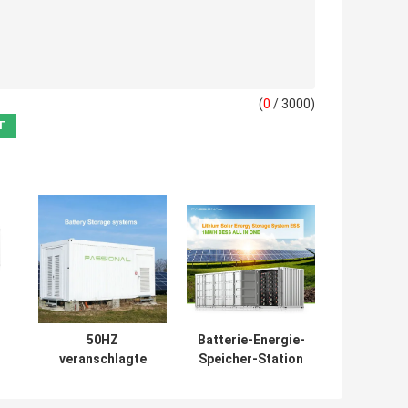
(
0
/ 3000)
50HZ
Batterie-Energie-
veranschlagte
Speicher-Station
LFP-Batterie-
150kW der
,
Energie-
Solarenergie-LFP