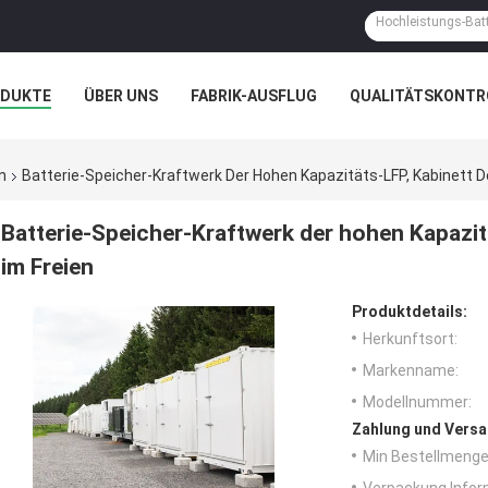
ODUKTE
ÜBER UNS
FABRIK-AUSFLUG
QUALITÄTSKONTR
N
FÄLLE
n
Batterie-Speicher-Kraftwerk Der Hohen Kapazitäts-LFP, Kabinett D
Batterie-Speicher-Kraftwerk der hohen Kapazit
im Freien
Produktdetails:
Herkunftsort:
Markenname:
Modellnummer:
Zahlung und Versa
Min Bestellmenge