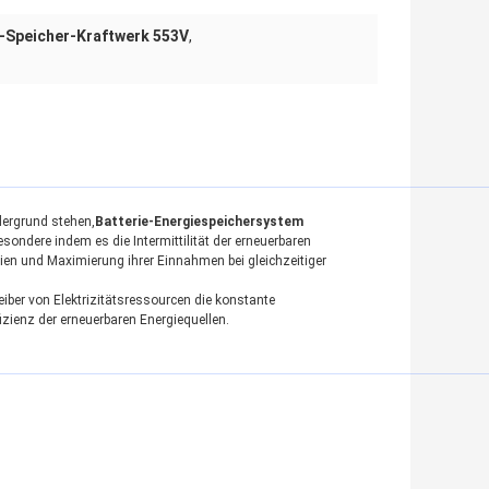
e-Speicher-Kraftwerk 553V
,
dergrund stehen,
Batterie-Energiespeichersystem
esondere indem es die Intermittilität der erneuerbaren
en und Maximierung ihrer Einnahmen bei gleichzeitiger
iber von Elektrizitätsressourcen die konstante
izienz der erneuerbaren Energiequellen.