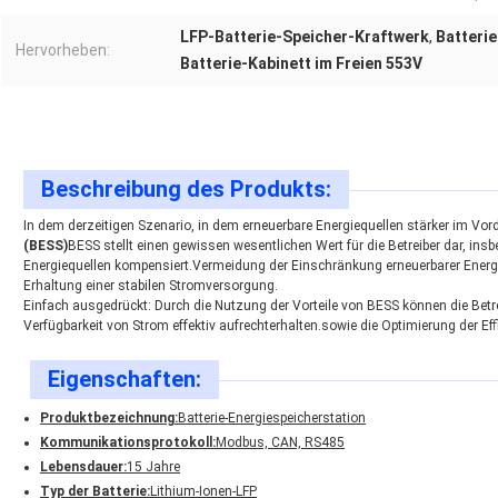
LFP-Batterie-Speicher-Kraftwerk
,
Batteri
Hervorheben:
Batterie-Kabinett im Freien 553V
Beschreibung des Produkts:
In dem derzeitigen Szenario, in dem erneuerbare Energiequellen stärker im Vor
(BESS)
BESS stellt einen gewissen wesentlichen Wert für die Betreiber dar, insb
Energiequellen kompensiert.Vermeidung der Einschränkung erneuerbarer Energi
Erhaltung einer stabilen Stromversorgung.
Einfach ausgedrückt: Durch die Nutzung der Vorteile von BESS können die Betre
Verfügbarkeit von Strom effektiv aufrechterhalten.sowie die Optimierung der Eff
Eigenschaften:
Produktbezeichnung:
Batterie-Energiespeicherstation
Kommunikationsprotokoll:
Modbus, CAN, RS485
Lebensdauer:
15 Jahre
Typ der Batterie:
Lithium-Ionen-LFP