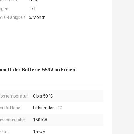
mationen:
20GP
ngen:
T/T
ial-Fähigkeit:
5/Month
inett der Batterie-553V im Freien
ebstemperatur:
0 bis 50 °C
er Batterie:
Lithium-Ion LFP
ungsausgabe:
150 kW
ität:
1mwh