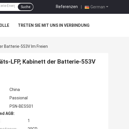
Referenzen
|
German
Suche
OLLE
TRETEN SIE MIT UNS IN VERBINDUNG
er Batterie-553V Im Freien
äts-LFP, Kabinett der Batterie-553V
China
Passional
PSN-BESS01
nd AGB:
:
1