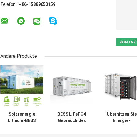
Telefon:
+86-15889650159
Andere Produkte
Solarenergie
BESS LiFePO4
Überhitzen Sie
Lithium-BESS
Gebrauch des
Energie-
Battery Energy
Batterie-Energie-
Speicher-
Storage
Speicher-
Kraftwerk 400V