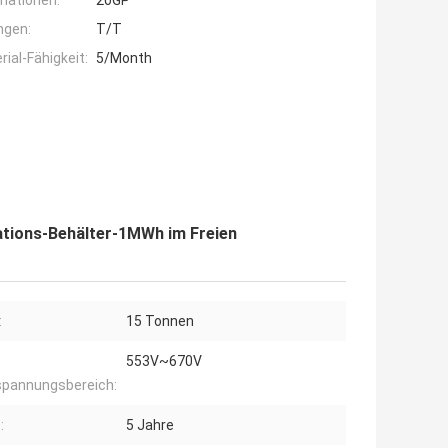
mationen:
20GP
ngen:
T/T
ial-Fähigkeit:
5/Month
ations-Behälter-1MWh im Freien
:
15 Tonnen
553V~670V
spannungsbereich:
:
5 Jahre