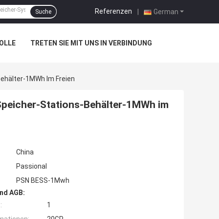
Referenzen
|
German
Suche
OLLE
TRETEN SIE MIT UNS IN VERBINDUNG
Behälter-1MWh Im Freien
Speicher-Stations-Behälter-1MWh im
China
Passional
PSN BESS-1Mwh
nd AGB:
:
1