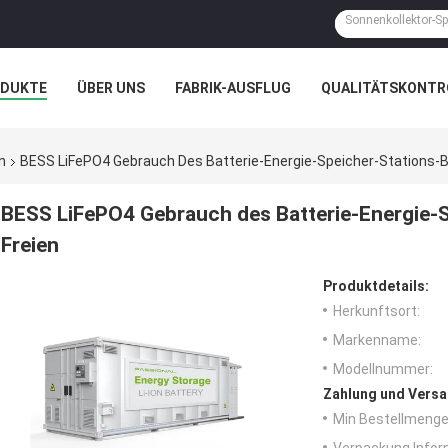
ODUKTE
ÜBER UNS
FABRIK-AUSFLUG
QUALITÄTSKONTR
N
FÄLLE
n
BESS LiFePO4 Gebrauch Des Batterie-Energie-Speicher-Stations-
BESS LiFePO4 Gebrauch des Batterie-Energie-
Freien
Produktdetails:
Herkunftsort:
Markenname:
Modellnummer:
Zahlung und Versa
Min Bestellmenge