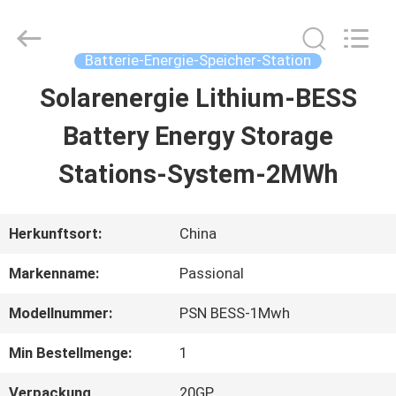
And
Export
Co.,
Ltd..
Batterie-Energie-Speicher-Station
All
Rights
Solarenergie Lithium-BESS
HAUS
Reserved.
Developed
by
Battery Energy Storage
ECER
PRODUKTE
Stations-System-2MWh
ÜBER
Herkunftsort:
China
UNS
Markenname:
Passional
Modellnummer:
PSN BESS-1Mwh
FABRIK-
Min Bestellmenge:
1
AUSFLUG
Verpackung
20GP