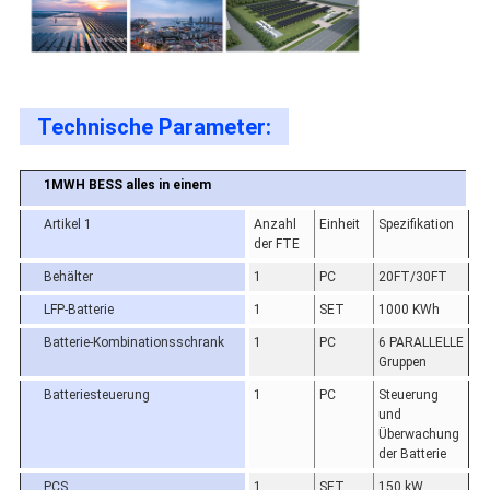
Technische Parameter:
1MWH BESS alles in einem
Artikel 1
Anzahl
Einheit
Spezifikation
der FTE
Behälter
1
PC
20FT/30FT
LFP-Batterie
1
SET
1000 KWh
Batterie-Kombinationsschrank
1
PC
6 PARALLELLE
Gruppen
Batteriesteuerung
1
PC
Steuerung
und
Überwachung
der Batterie
PCS
1
SET
150 kW