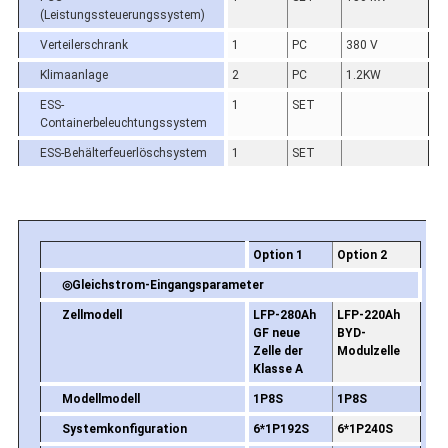
(Leistungssteuerungssystem)
Verteilerschrank
1
PC
380 V
Klimaanlage
2
PC
1.2KW
ESS-
1
SET
Containerbeleuchtungssystem
ESS-Behälterfeuerlöschsystem
1
SET
Option 1
Option 2
◎
Gleichstrom-Eingangsparameter
Zellmodell
LFP-280Ah
LFP-220Ah
GF neue
BYD-
Zelle der
Modulzelle
Klasse A
Modellmodell
1P8S
1P8S
Systemkonfiguration
6*1P192S
6*1P240S