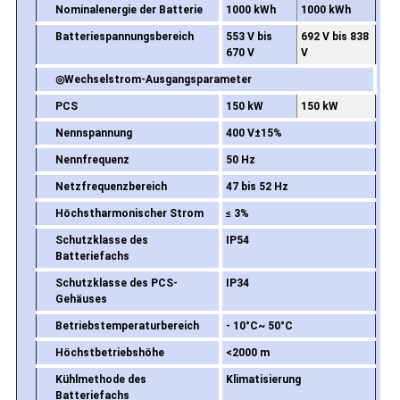
Nominalenergie der Batterie
1000 kWh
1000 kWh
Batteriespannungsbereich
553 V bis
692 V bis 838
670 V
V
◎
Wechselstrom-Ausgangsparameter
PCS
150 kW
150 kW
Nennspannung
400 V±15%
Nennfrequenz
50 Hz
Netzfrequenzbereich
47 bis 52 Hz
Höchstharmonischer Strom
≤ 3%
Schutzklasse des
IP54
Batteriefachs
Schutzklasse des PCS-
IP34
Gehäuses
Betriebstemperaturbereich
- 10
°C
~ 50
°C
Höchstbetriebshöhe
<
2000 m
Kühlmethode des
Klimatisierung
Batteriefachs