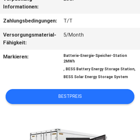
Informationen:
QUALITÄTSKONTROLLE
Zahlungsbedingungen:
T/T
TRETEN
Versorgungsmaterial-
5/Month
Fähigkeit:
SIE
Markieren:
Batterie-Energie-Speicher-Station
MIT
2MWh
,
,
BESS Battery Energy Storage Station
UNS
BESS Solar Energy Storage System
IN
BESTPREIS
VERBINDUNG
NACHRICHTEN